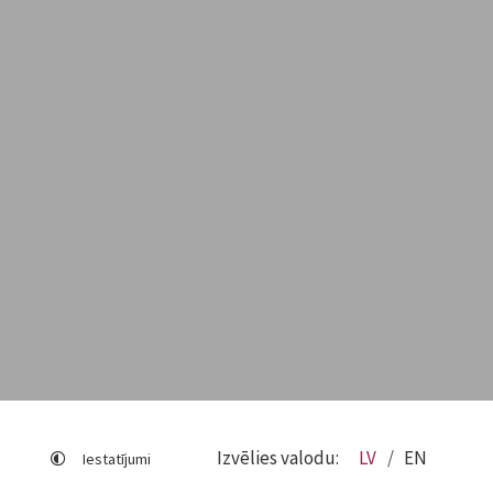
Izvēlies valodu:
LV
EN
Iestatījumi