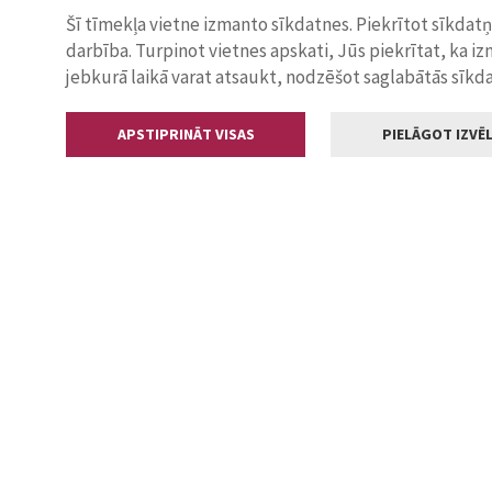
Šī tīmekļa vietne izmanto sīkdatnes. Piekrītot sīkdat
darbība. Turpinot vietnes apskati, Jūs piekrītat, ka i
jebkurā laikā varat atsaukt, nodzēšot saglabātās sīkd
APSTIPRINĀT VISAS
PIELĀGOT IZVĒL
Kontakti
Jelgavas valstp
Lielā iela 11
+371 630055
pasts@jelga