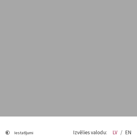
Izvēlies valodu:
LV
EN
Iestatījumi