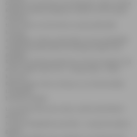
čempionu. Un viņš teica, ka arī tādu grib,» stāsta J.Priede.
Rihardam izdevās sasniegt savu mērķi un izcīnīt Latvijas
čempiona
titulu. Viņam ir arī divi krekli ar Latvijas labāko BMX
braucēju
autogrāfiem. «Viņam ir viens krekls, uz kura ir divkārtējā
olimpiskā čempiona Māra Štromberga autogrāfs. Kad
piedāvāju
Rihardam, lai līdzās parakstās arī citi mūsu olimpieši, viņš
atteica. Tāpēc viņam ir otrs – Latvijas izlases – krekls,
kuru rotā
Riharda Veides, Edžus Treimaņa un citu šā brīža labāko
Latvijas BMX
braucēju autogrāfi.
Lai mazinātu dēla stresu mačos, vecāki cenšas Rihardu
aizvest uz
to trasi, kurā gaidāmas sacensības – viņu ģimene pabijusi
gandrīz