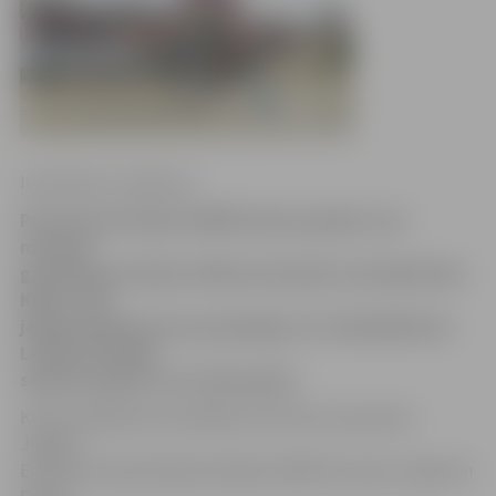
Ilze Knusle-Jankevica
Par Eiropas čempioni BMX deviņus gadus veco
meiteņu
grupā kļuvusi kluba «Mītavas kumeļi» braucēja Paula
Kibare. Vēl
jelgavniekiem bronzas godalga, ko izcīnīja Rihards
Laimīte (attēlā)
septiņus gadus veco zēnu grupā.
Kluba vadītājs Aivars Balbeks informē, ka pavisam
Jelgavu
Eiropas čempionātā pārstāvēja 10 BMX braucēji. Jāpiemin