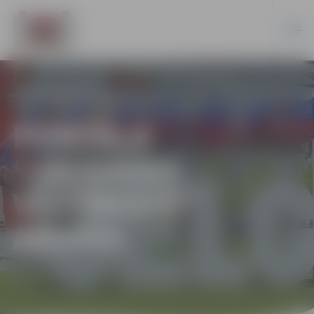
PORTĀLA
“JELGAVAS
VĒSTNESIS”
ARHĪVS