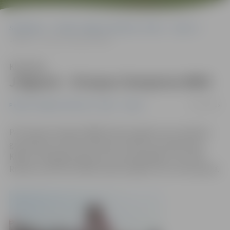
Sākumlapa
Portāla “Jelgavas Vēstnesis” arhīvs
Sports
Jelgavai – Eiropas čempione BMX
Klausīties
Jelgavai – Eiropas čempione BMX
13/07/2015
Portāla “Jelgavas Vēstnesis” arhīvs
Sports
Par Eiropas čempioni BMX deviņus gadus veco meiteņu
grupā kļuvusi kluba «Mītavas kumeļi» braucēja Paula
Kibare. Vēl jelgavniekiem bronzas godalga, ko izcīnīja
Rihards Laimīte (attēlā) septiņus gadus veco zēnu grupā.