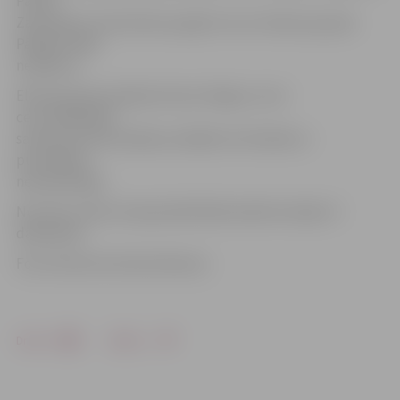
Paulas
Zavinskas 6. vieta deviņus gadus veco meiteņu grupā.
Pārējie finālā
neiekļuva.
Elites grupā startēja Kristens Krīgers, kurš
ceturtdaļfinālā
savā braucienā neiekļuva labāko četriniekā un
pusfinālam
nekvalificējās.
No mūsu valsts čempionātā Nīderlandē startēja 71
dalībnieks.
Foto: Kersten Van Kerckhoven
Drukāt
Dalīties