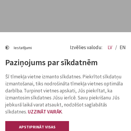
Izvēlies valodu:
LV
EN
Iestatījumi
Paziņojums par sīkdatnēm
Šī tīmekļa vietne izmanto sīkdatnes. Piekrītot sīkdatņu
izmantošanai, tiks nodrošināta tīmekļa vietnes optimāla
darbība. Turpinot vietnes apskati, Jūs piekrītat, ka
izmantosim sīkdatnes Jūsu ierīcē. Savu piekrišanu Jūs
jebkurā laikā varat atsaukt, nodzēšot saglabātās
sīkdatnes.
UZZINĀT VAIRĀK
.
APSTIPRINĀT VISAS