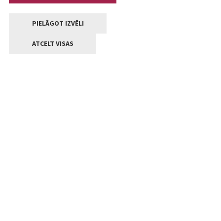
PIELĀGOT IZVĒLI
ATCELT VISAS
Kontakti
Jelgavas valstpilsētas pašvaldība
Lielā iela 11, Jelgava, LV-3001
+371 63005522
pasts@jelgava.lv