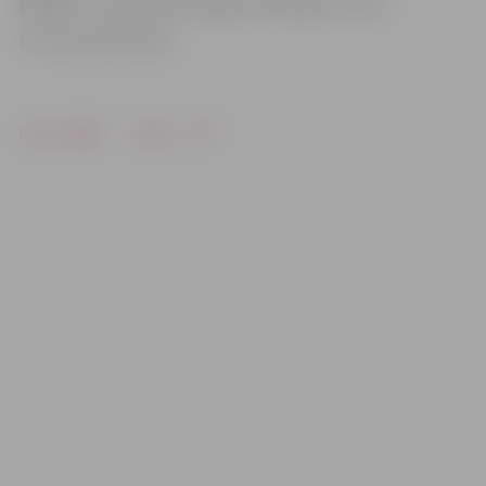
pilsēta», un šajā topā Jelgava ierindojas 6. vietā.
Foto: Austris Auziņš
Drukāt
Dalīties