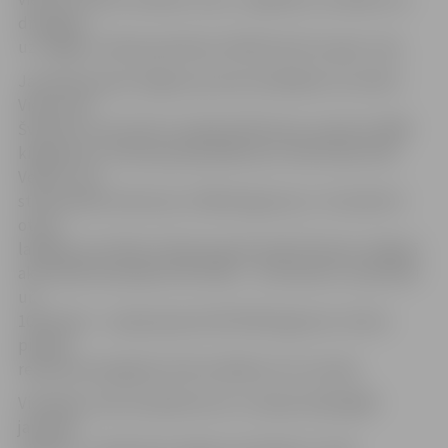
draugiem
uz Jelgavu mēroja apmēram 100 kilometrus garu ceļu.
Jauniešu grupā Jelgavas posmā vislabākais rezultāts –
Viesturam
Švikulim, kurš stieni uzspieda 100 reizes, pievarot 2000
kilogramus. Vīriešu grupā pārāks par visiem bija Uldis
Veliks, kurš
stieni pacēla 144 reizes (7200 kilogramus). Tas šobrīd ir
otrais
labākais rezultāts vīriešu grupā Latvijā. Pavisam Jelgavā
aktivitātē iesaistījās 159 cilvēki – 23 sievietes, 32 jaunieši
un
104 vīrieši –, kopā paceļot 205 700 kilogramus. Katrai
pilsētai
rekorda sasniegšanai tiek atvēlētas trīs stundas.
Vienlaikus tiek noskaidrota arī «Latvijas Spēcīgākā
jauniešu