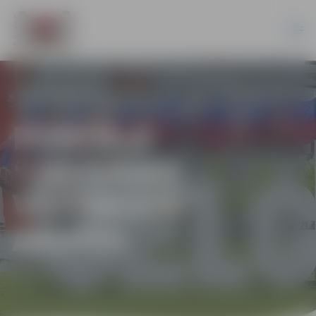
PORTĀLA
“JELGAVAS
VĒSTNESIS”
ARHĪVS