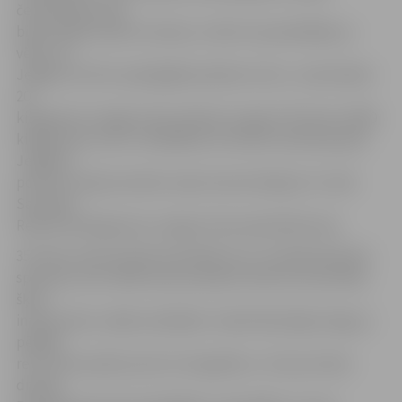
čempionāta viņai
bija mazāka slodze treniņos, tomēr viņa piedalījās, jo
vēlas, lai
Jelgava izcīnītu spēcīgākās pilsētas titulu. Janai šodien
20
kilogramus smago stieni izdevās uzspiest 78 reizes (1560
kilogramus), kas ir vislabākais rezultāts sieviešu grupā
Jelgavas
posmā. Latvijas sieviešu topā Jana ierindojas 21. vietā.
Savukārt
Renārs 50 kilogramus smago stieni pacēla 68 reizes.
35 reizes stieni pacēla Anita Baltruna. «Es ikdienā daudz
sportoju, bet vairāk savam priekam. Man šīs sacensības
šķita
interesantas, tāpēc piedalījos. Vispār bija baigi smagi, jo
pēdējo
reizi stieni spiedu pirms trim gadiem,» tā viņa. Anitas
draugs