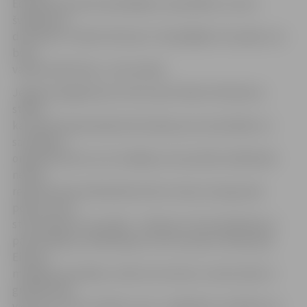
Edmunds Azauckis piedalījās, lai pierādītu, ka nav
švakāks par
draudzeni. «Pacēlu 38 reizes. Tās pēdējās trīs spiedu, lai
būtu
vairāk nekā Anitai,» viņš smaida.
Jelgavai palīgā nāca arī lietuvieši. Alberts Motiečius
stāsta,
ka internetā pamanīja informāciju par sacensībām un
sazinājās ar
organizatoriem, kuri norādīja, ka sacensību dalībnieki
netiek
reģistrēti pēc deklarētās dzīves vietas, bet gan pēc
posma, kurā
startē. Alberta rezultāts – 49 reizes. Viņš nodarbojas ar
pauerliftingu, piedalās gan Lietuvas, gan Latvijas, gan
Eiropas
mēroga sacensībās, tomēr celt stieni uz reižu skaitu ir
grūtāk nekā
vienreiz uzcelt noteiktu svaru. Jāpiebilst, ka Alberts ar