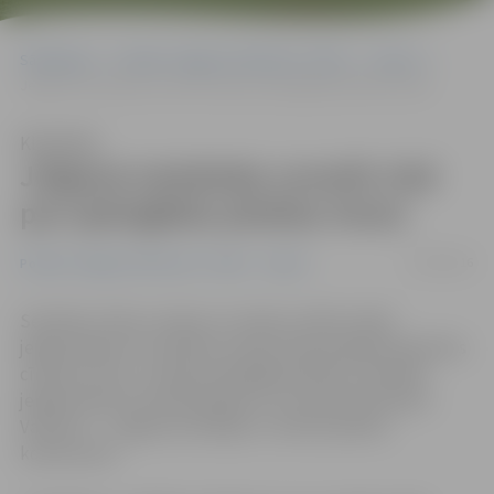
Sākumlapa
Portāla “Jelgavas Vēstnesis” arhīvs
Sports
Jelgavai neizdodas uzvarēt cīņā par spēcīgākās pilsētas titulu
Klausīties
Jelgavai neizdodas uzvarēt cīņā
par spēcīgākās pilsētas titulu
27/08/2016
Portāla “Jelgavas Vēstnesis” arhīvs
Sports
Sestdien, Piena, maizes un medus svētku laikā,
jelgavniekiem un pilsētas viesiem bija iespēja iesaistīties
cīņā par titulu «Latvijas spēcīgāka pilsēta». Diemžēl
jelgavniekiem neizdevās gāzt no troņa šā brīža līderi
Valmieru – Jelgava ierindojas 5. vietā 23 pilsētu
konkurencē.