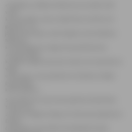
«Piedalījos, jo vēlējos iestāties par savu pilsētu. Mēs
varam
kaut ko panākt, varam uzstādīt labu rezultātu, bet
galvenais – tas
jādara visiem kopā,» spriež 14 gadus vecais Vladislavs
Ņikiforovs,
kurš 20 kilogramus smago stieni pacēla 64 reizes.
Jaunietis stāsta,
ka agrāk trenējās cīņas sporta veidos, bet nosprieda, ka
vajag
uzdzīt masu, un jau apmēram trīs mēnešus trenējas
pauerliftinga
klubā «Apolons».
Sacensībās savu artavu deva apmēram 25 apolonieši,
tostarp Jana
Jansone un Edgars Dronga, kuri tikai nesen atgriezās no
Eiropas
čempionāta. Jana norāda, ka šonedēļ pēc Eiropas