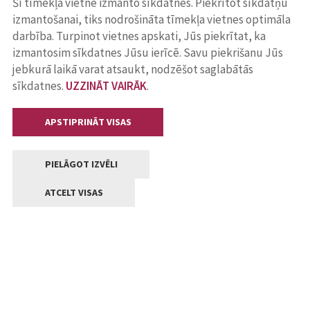
Šī tīmekļa vietne izmanto sīkdatnes. Piekrītot sīkdatņu
izmantošanai, tiks nodrošināta tīmekļa vietnes optimāla
darbība. Turpinot vietnes apskati, Jūs piekrītat, ka
izmantosim sīkdatnes Jūsu ierīcē. Savu piekrišanu Jūs
jebkurā laikā varat atsaukt, nodzēšot saglabātās
sīkdatnes.
UZZINĀT VAIRĀK
.
APSTIPRINĀT VISAS
PIELĀGOT IZVĒLI
ATCELT VISAS