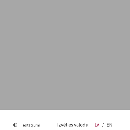
Izvēlies valodu:
LV
EN
Iestatījumi