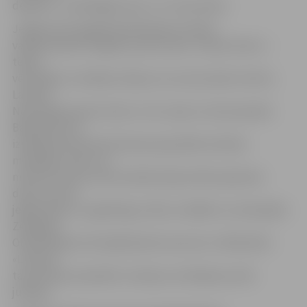
debesīs», «Labvēlīgais tips» un «Crazy dolls».
Jelgavas pils pagalmā piektdienas vakarā
varēja izbaudīt maģisku performanci «Ziedu duets» –
tērpti
vērienīgos un krāšņos tērpos, ko caurvij ziedu motīvs,
Latvijas
Nacionālās operas tenors Juris Jope un mecosoprāns
Baiba Renerte
izpildīja pasaulē pazīstamas populārās mūzikas
melodijas, operu un
mūziklu duetus. Bet sestdiena bija svētku ģimenes
diena, aicinot
jelgavniekus uz gadatirgu, bērnu izrādēm un atrakcijām.
Zemgales
Olimpiskajā centrā šajā dienā ar koncertu «Mīlestībā –
«Lielupe»
tautas deju ansamblis «Lielupe» atzīmēja savu 60.
jubileju.