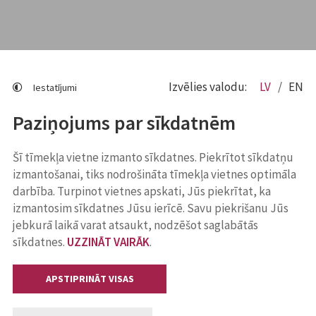
Izvēlies valodu:
LV
EN
Iestatījumi
Paziņojums par sīkdatnēm
Šī tīmekļa vietne izmanto sīkdatnes. Piekrītot sīkdatņu
izmantošanai, tiks nodrošināta tīmekļa vietnes optimāla
darbība. Turpinot vietnes apskati, Jūs piekrītat, ka
izmantosim sīkdatnes Jūsu ierīcē. Savu piekrišanu Jūs
jebkurā laikā varat atsaukt, nodzēšot saglabātās
sīkdatnes.
UZZINĀT VAIRĀK
.
APSTIPRINĀT VISAS