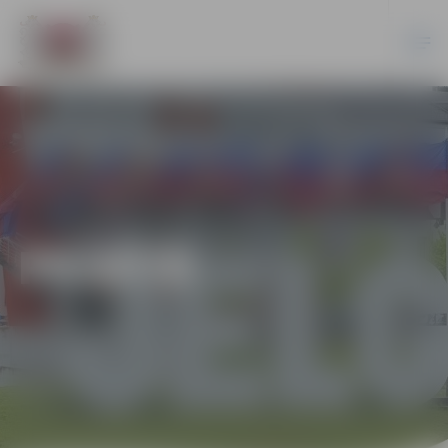
PILSĒTĀ