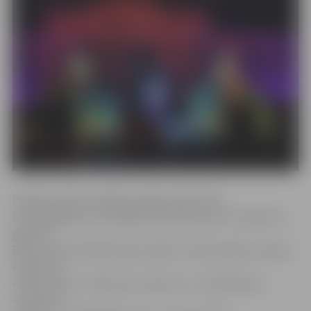
Pilsētas svētku nedēļas nogali tradicionāli
ievadīja gājiens, kas šogad stiepās teju piecu kilometru
garumā.
Bet Hercoga Jēkaba laukumā divu dienu gaitā muzicēja
«Baritoni»,
«Raxtu Raxti», «Bermudu divstūris», «Krauja band»,
«Autobuss