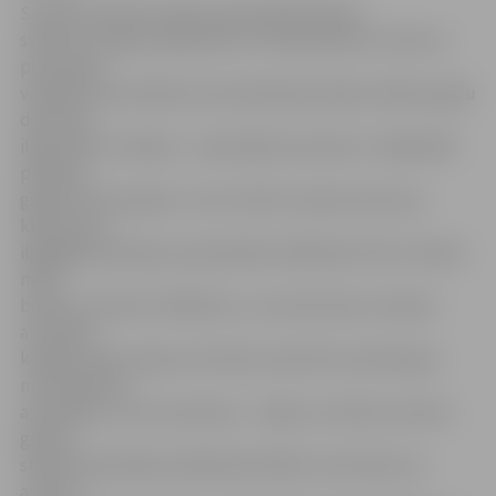
Svētdien aktīvās atpūtas piekritēji Pilsētas
svētkus svinēja, piedaloties 3×3 basketbola turnīrā un
pludmales
volejbola sacensībās, bet pilssaliņā pulcēja vairākus gadu
desmitus
ilgā svētku tradīcija – zaļumballe senioriem. «Šajā ballē
piedalos
gandrīz katru gadu un varu teikt, ka aptuveni puse
klātesošo ir
ilggadēji pilssaliņas zaļumballes dalībnieki. Šeit ir daudz
manu
biedru no kluba «Pīlādzītis», ar kuriem katru mēnesi
aizvadām
kopīgus deju vakarus kultūras namā. Ne vienmēr gan
man sanāk tos
apmeklēt, jo es arī sportoju – soļoju un skrienu senioru
grupā,»
stāsta zaļumballes dalībnieks Ādolfs. Viņš vērtē, ka
aukstie