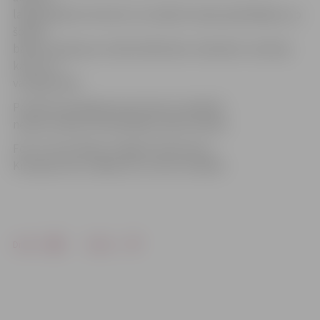
laikapstākļi acīmredzot nav šķērslis dejot gribētājiem, jo
šodien
balle pulcēja pat vairāk dalībnieku nekā pērn, kad bija
karsts un
vasarīgs laiks.
Portāls www.jelgavasvestnesis.lv piedāvā
nelielu ieskatu aizvadītajās svētku dienās.
Foto: Ivars Veiliņš/«Jelgavas Vēstnesis»,
Kristaps Hercs, Billijs Locs, Gints Ivuškāns
Drukāt
Dalīties