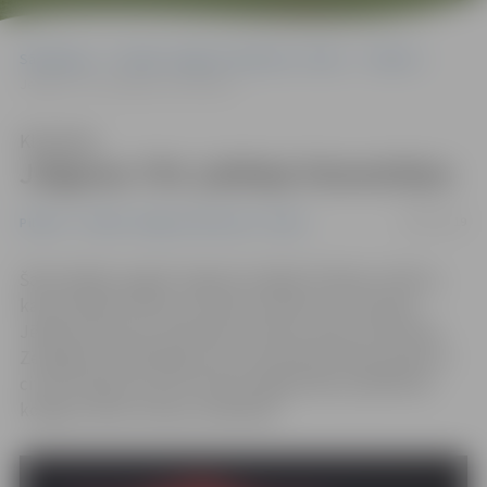
Sākumlapa
Portāla “Jelgavas Vēstnesis” arhīvs
Pilsētā
Jelgavas 754. jubileja fotomirkļos
Klausīties
Jelgavas 754. jubileja fotomirkļos
26/05/2019
Pilsētā
Portāla “Jelgavas Vēstnesis” arhīvs
Šajā nedēļas nogalē Jelgavā svinējām Pilsētas svētkus,
kas pulcēja kultūras un sporta notikumos Hercoga
Jēkaba laukumā, skvērā aiz kultūras nama, Pasta salā,
Zemgales Olimpiskajā centrā, pilssaliņā, Raiņa parkā un
citviet pilsētā, aicinot ikvienu jelgavnieku piedalīties
kopīgu svētku atmiņu veidošanā.