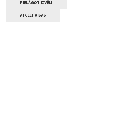
PIELĀGOT IZVĒLI
ATCELT VISAS
Kontakti
Jelgavas valstpilsētas pašvaldība
Lielā iela 11, Jelgava, LV-3001
+371 63005522
pasts@jelgava.lv
Klientu apkalpošana