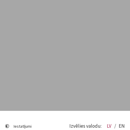
Izvēlies valodu:
LV
EN
Iestatījumi