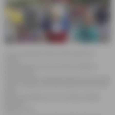
Titula «Latvijas gada talismans 2016» ieguvējs tika
noteikts
skatītāju balsojumā. Kopumā svētkos piedalījās 21
talismans. Tāpat
kā pērn, arī šogad «Latvijas gada talismana» titulu izcīnīja
«Tallink» talismans Lotte. Mūsu pilsētas talismans Alnītis
šogad
pasākumā piedalījās sesto reizi, skatītāju simpātijas
balsojumā
iegūstot 5. vietu.