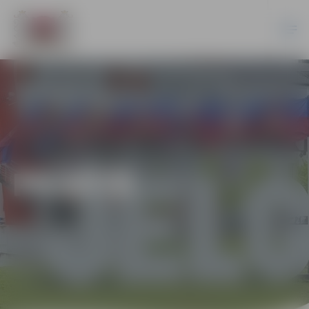
PILSĒTĀ