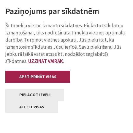
Paziņojums par sīkdatnēm
Šī tīmekļa vietne izmanto sīkdatnes. Piekrītot sīkdatņu
izmantošanai, tiks nodrošināta tīmekļa vietnes optimāla
darbība. Turpinot vietnes apskati, Jūs piekrītat, ka
izmantosim sīkdatnes Jūsu ierīcē. Savu piekrišanu Jūs
jebkurā laikā varat atsaukt, nodzēšot saglabātās
sīkdatnes.
UZZINĀT VAIRĀK
.
APSTIPRINĀT VISAS
PIELĀGOT IZVĒLI
ATCELT VISAS