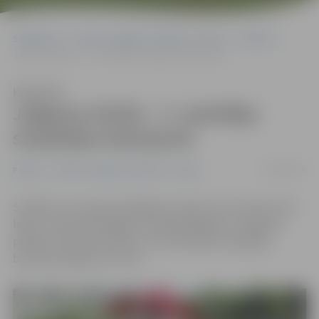
Sākumlapa
Portāla “Jelgavas Vēstnesis” arhīvs
Pilsētā
Jelgavas Alnītis – 5. skatītāju simpātijas balsojumā
Klausīties
Jelgavas Alnītis – 5. skatītāju
simpātijas balsojumā
18/08/2016
Pilsētā
Portāla “Jelgavas Vēstnesis” arhīvs
Svētdien, 14. augustā, Rīgā jau septīto reizi notika Lielo
leļļu un talismanu gājiens. Tajā piedalījās arī Jelgavas
pilsētas talismans Alnītis, kurš skatītāju simpātijas
balsojumā ieguva 5. vietu.