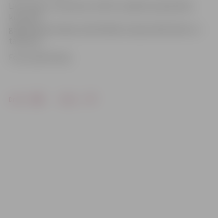
Lielo Leļļu un talismanu svētki ir pasākums ģimenēm,
kurā reizi
gadā kopā pulcējas atraktīvākās Latvijas lielās lelles un
talismani.
Foto: publicitates
Drukāt
Dalīties