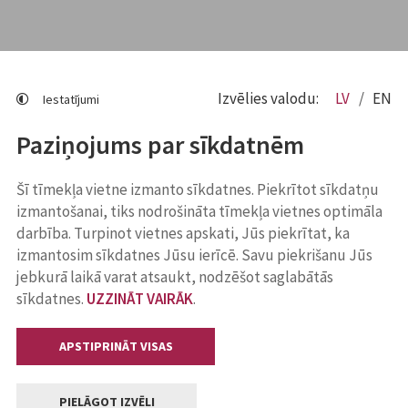
Izvēlies valodu:
LV
EN
Iestatījumi
Paziņojums par sīkdatnēm
Šī tīmekļa vietne izmanto sīkdatnes. Piekrītot sīkdatņu
izmantošanai, tiks nodrošināta tīmekļa vietnes optimāla
darbība. Turpinot vietnes apskati, Jūs piekrītat, ka
izmantosim sīkdatnes Jūsu ierīcē. Savu piekrišanu Jūs
jebkurā laikā varat atsaukt, nodzēšot saglabātās
sīkdatnes.
UZZINĀT VAIRĀK
.
APSTIPRINĀT VISAS
PIELĀGOT IZVĒLI