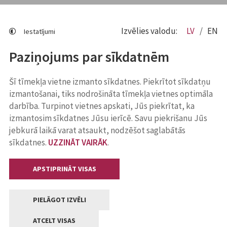
Izvēlies valodu:
LV
EN
Iestatījumi
Paziņojums par sīkdatnēm
Šī tīmekļa vietne izmanto sīkdatnes. Piekrītot sīkdatņu
izmantošanai, tiks nodrošināta tīmekļa vietnes optimāla
darbība. Turpinot vietnes apskati, Jūs piekrītat, ka
izmantosim sīkdatnes Jūsu ierīcē. Savu piekrišanu Jūs
jebkurā laikā varat atsaukt, nodzēšot saglabātās
sīkdatnes.
UZZINĀT VAIRĀK
.
APSTIPRINĀT VISAS
PIELĀGOT IZVĒLI
ATCELT VISAS