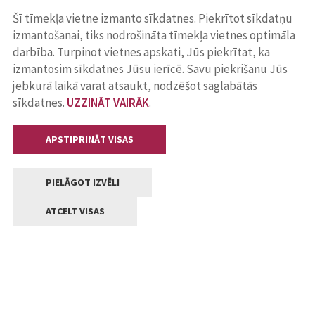
Šī tīmekļa vietne izmanto sīkdatnes. Piekrītot sīkdatņu
izmantošanai, tiks nodrošināta tīmekļa vietnes optimāla
darbība. Turpinot vietnes apskati, Jūs piekrītat, ka
izmantosim sīkdatnes Jūsu ierīcē. Savu piekrišanu Jūs
jebkurā laikā varat atsaukt, nodzēšot saglabātās
sīkdatnes.
UZZINĀT VAIRĀK
.
APSTIPRINĀT VISAS
PIELĀGOT IZVĒLI
ATCELT VISAS