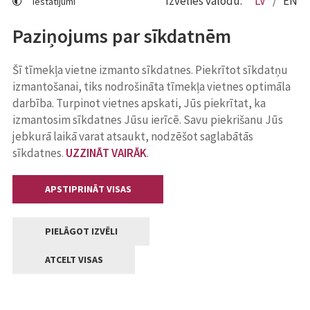
Izvēlies valodu:
LV
EN
Iestatījumi
Paziņojums par sīkdatnēm
Šī tīmekļa vietne izmanto sīkdatnes. Piekrītot sīkdatņu
izmantošanai, tiks nodrošināta tīmekļa vietnes optimāla
darbība. Turpinot vietnes apskati, Jūs piekrītat, ka
izmantosim sīkdatnes Jūsu ierīcē. Savu piekrišanu Jūs
jebkurā laikā varat atsaukt, nodzēšot saglabātās
sīkdatnes.
UZZINĀT VAIRĀK
.
APSTIPRINĀT VISAS
PIELĀGOT IZVĒLI
ATCELT VISAS