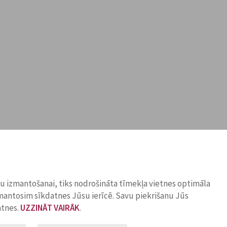
ņu izmantošanai, tiks nodrošināta tīmekļa vietnes optimāla
zmantosim sīkdatnes Jūsu ierīcē. Savu piekrišanu Jūs
atnes.
UZZINĀT VAIRĀK
.