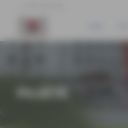
18.2 °C, 3.2 m/s, 73 %
JAUNUMI
PILSĒ
PILSĒTĀ