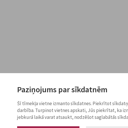
Paziņojums par sīkdatnēm
Šī tīmekļa vietne izmanto sīkdatnes. Piekrītot sīkdat
darbība. Turpinot vietnes apskati, Jūs piekrītat, ka i
jebkurā laikā varat atsaukt, nodzēšot saglabātās sīkd