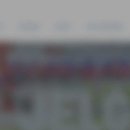
TA
PAŠVALDĪBA
IESTĀDES
KAPITĀLSABIEDRĪBAS