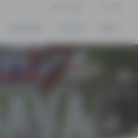
LV
EN
Iestatījumi
UZŅĒMĒJDARBĪBA
PAKALPOJUMI
KONTAKTI