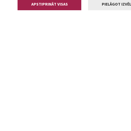
APSTIPRINĀT VISAS
PIELĀGOT IZVĒL
Kontakti
Jelgavas valstp
Lielā iela 11
+371 630055
pasts@jelga
2002-2026 jelgava.lv