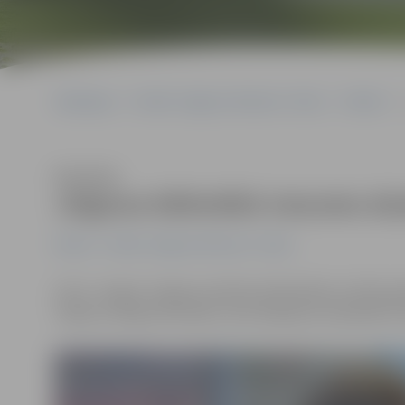
Sākumlapa
Portāla “Jelgavas Vēstnesis” arhīvs
Pilsētā
Klausīties
Jelgavas bibliotēkā viesosies dz
Pilsētā
Portāla “Jelgavas Vēstnesis” arhīvs
Līdz 1. maijam Jelgavas pilsētas bibliotēkas izstāžu g
«Daba un Elejas Veronika», bet tikšanās ar dziednieci no