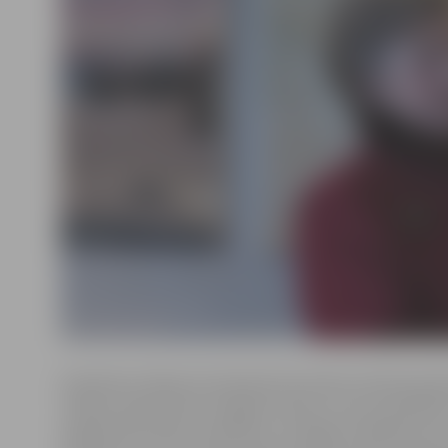
Dziedniece Elejas Veronika jeb Veronika Uršulska da
zināma, pateicoties rentgena redzei, ar kuras palīdzīb
organismā noteikt, piemēram, audzēja atrašanās vietu.