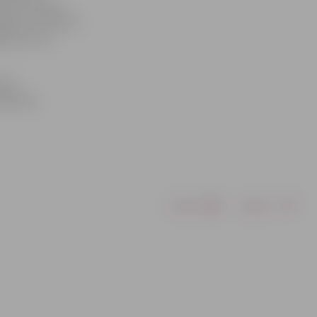
šiem cilvēku,
lezno un raksta
aba, ko var
tiks
eresents.
Drukāt
Dalīties