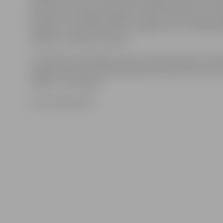
Veronika, kuras roku brīnumaino spēku pazīst tūksto
dziedina, gremdējas lūgšanās, dodas svētceļojumos, g
dzejoļus – viņas iedvesmas un spēka avots ir Latvijas d
aplūkot dziednieces darbos.
Uz tikšanos ar dziednieci, kas 23. aprīlī pulksten 13 no
Jelgavas pilsētas bibliotēkā laipni aicināts ikviens int
Dalība – bez maksas.
Foto: publicitātes