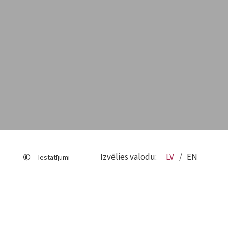
Izvēlies valodu:
LV
EN
Iestatījumi