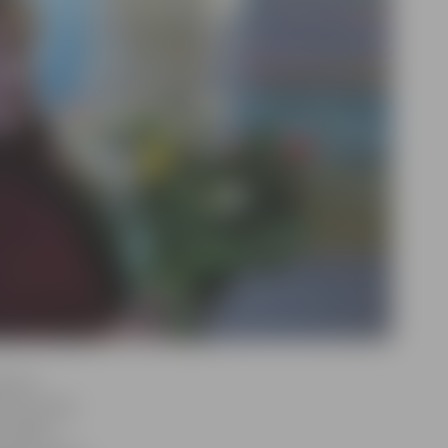
udziem
u viņa spēj
 Elejas