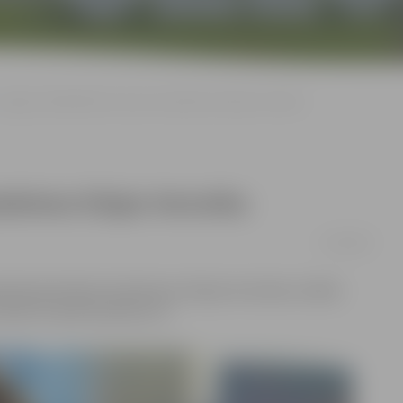
Jelgavas bibliotēkā viesosies dziedniece Elejas Veronika
iedniece Elejas Veronika
17/04/2017
alerijā apskatāma dziednieces Elejas Veronikas izstāde
tiks 23. aprīlī pulksten 13.