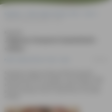
Sākumlapa
Portāla “Jelgavas Vēstnesis” arhīvs
Sports
Jelgavas čempioni basketbolā – «Doks»
Klausīties
Jelgavas čempioni basketbolā –
«Doks»
23/04/2012
Portāla “Jelgavas Vēstnesis” arhīvs
Sports
Noskaidroti Jelgavas pilsētas atklātā čempionāta
basketbolā vīriešiem uzvarētāji – zelta medaļas izcīnīja
komanda «Doks», kura sērijā līdz divām uzvarām ar 2:0
pieveica komandu «Ozols». Ozoliem līdz ar to sudraba
medaļas.