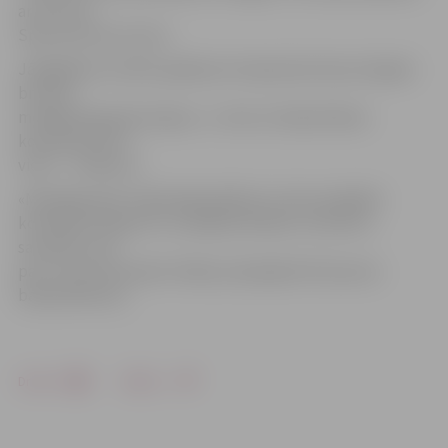
ar 2:0, ziņo
Sporta servisa centrs.
Jāatgādina, ka 2011. gadā par čempioniem kļuva šī gada
bronzas
medaļas ieguvēji «Ķepas», 2. vietu izcīnīja Olaines
komanda, bet 3.
vietu – «Valauto».
«Mazajā grupā» izšķirošajā spēlē par zelta medaļām
komanda «Krogs 33» uzvarēja komandu «Kultūra»,
savukārt cīņā
par 3. vietu komanda «Rokiji» pārspēja BJSS jaunos
basketbolistus.
Drukāt
Dalīties