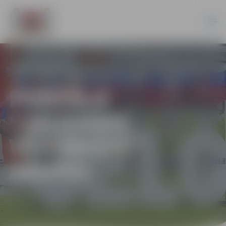
PORTĀLA
“JELGAVAS
VĒSTNESIS”
ARHĪVS