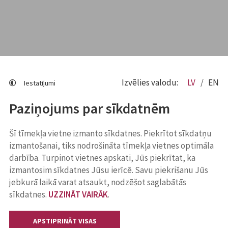
Izvēlies valodu:
LV
EN
Iestatījumi
Paziņojums par sīkdatnēm
Šī tīmekļa vietne izmanto sīkdatnes. Piekrītot sīkdatņu
izmantošanai, tiks nodrošināta tīmekļa vietnes optimāla
darbība. Turpinot vietnes apskati, Jūs piekrītat, ka
izmantosim sīkdatnes Jūsu ierīcē. Savu piekrišanu Jūs
jebkurā laikā varat atsaukt, nodzēšot saglabātās
sīkdatnes.
UZZINĀT VAIRĀK
.
APSTIPRINĀT VISAS