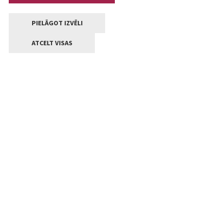
PIELĀGOT IZVĒLI
ATCELT VISAS
Kontakti
Jelgavas valstpilsētas pašvaldība
Lielā iela 11, Jelgava, LV-3001
+371 63005522
pasts@jelgava.lv