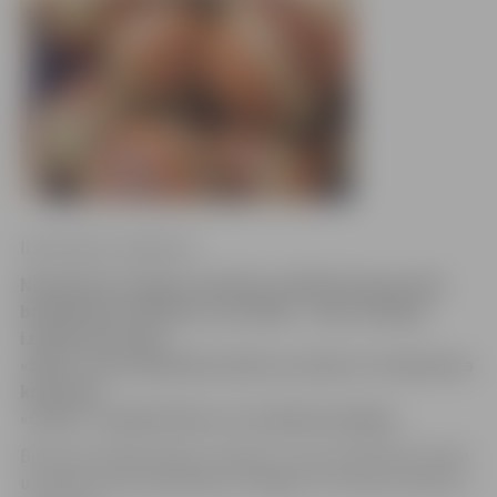
Ilze Knusle-Jankevica
Noskaidroti Jelgavas pilsētas atklātā čempionāta
basketbolā vīriešiem uzvarētāji – zelta medaļas
izcīnīja komanda
«Doks», kura sērijā līdz divām uzvarām ar 2:0 pieveica
komandu
«Ozols». Ozoliem līdz ar to sudraba medaļas.
Bronzas medaļas ieguva «Ķepas», kas arī sērijā līdz divām
uzvarām savus pretiniekus no Rīgas «SC Group» pieveica