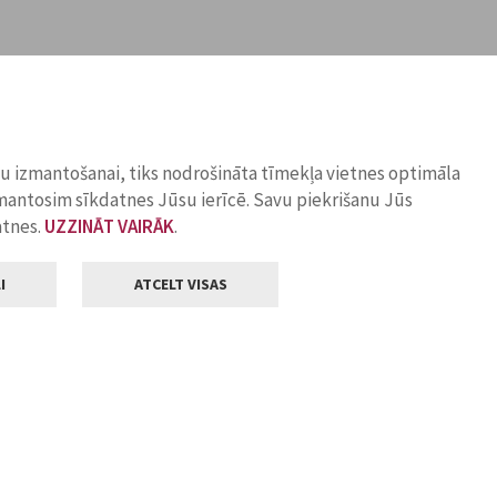
ņu izmantošanai, tiks nodrošināta tīmekļa vietnes optimāla
zmantosim sīkdatnes Jūsu ierīcē. Savu piekrišanu Jūs
atnes.
UZZINĀT VAIRĀK
.
I
ATCELT VISAS
Klientu apkalpošana
ilsētas pašvaldība
Darba laiks