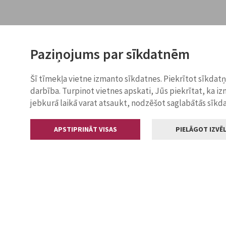
Paziņojums par sīkdatnēm
Šī tīmekļa vietne izmanto sīkdatnes. Piekrītot sīkdat
darbība. Turpinot vietnes apskati, Jūs piekrītat, ka i
jebkurā laikā varat atsaukt, nodzēšot saglabātās sīkd
APSTIPRINĀT VISAS
PIELĀGOT IZVĒL
Kontakti
Jelgavas valstp