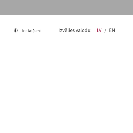
Izvēlies valodu:
LV
EN
Iestatījumi
Lapas karte
Viegli lasīt