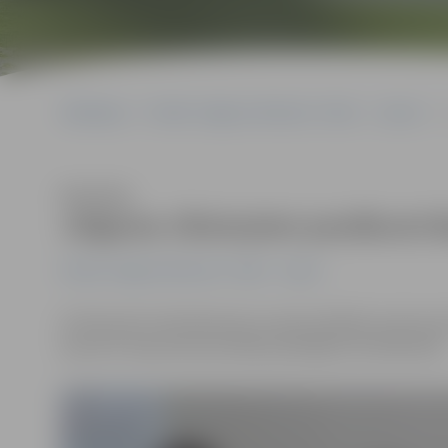
Sākumlapa
Portāla “Jelgavas Vēstnesis” arhīvs
Sports
Klausīties
Jelgavas cīkstoņiem panākumi 
Portāla “Jelgavas Vēstnesis” arhīvs
Sports
20. februārī notika Bauskas novada atklātās meistarsac
sportisti. Kopumā sacensībās piedalījās 125 dalībnieki.