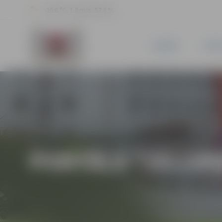
26.6 °C, 1.8 m/s, 57.8 %
JAUNUMI
PILSĒ
PORTĀLA “JELGAV