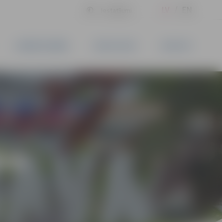
LV
EN
Iestatījumi
UZŅĒMĒJDARBĪBA
PAKALPOJUMI
KONTAKTI
ĪVS