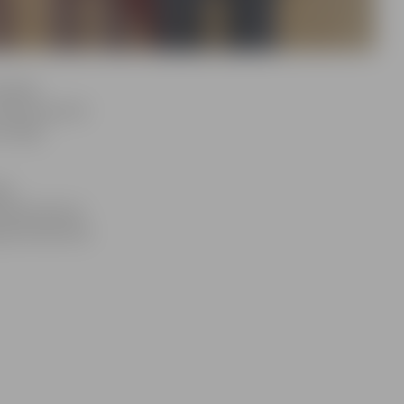
zdevās
 konkurencē 35
zcīnīja
ja
ramiem bronza
pā trešā vieta