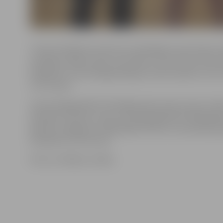
Trenera Vladimira Smirnova trenētajiem sportistiem i
sasniegt vairākus labus rezultātus. Pirmo vietu zēnu
kilogramu svara kategorijā ieguva Andris Apsītis, kurš i
trīs uzvaras.
Svara kategorijā līdz 42 kilogramiem pirmo vietu izcīnī
Volodars Smirnovs, bet svara kategorijā līdz 48 kilog
Markam Vasiļjevam. 2005. gadā dzimušo un jaunāku gru
Demjanam Smirnovam.
Foto: no «Milons» arhīva