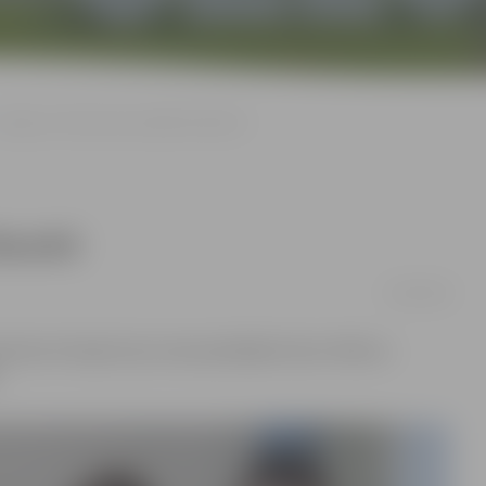
Jelgavas cīkstoņiem panākumi Bauskā
Bauskā
22/02/2016
īkstes brīvajā cīņā, kurās piedalījās kluba «Milons»