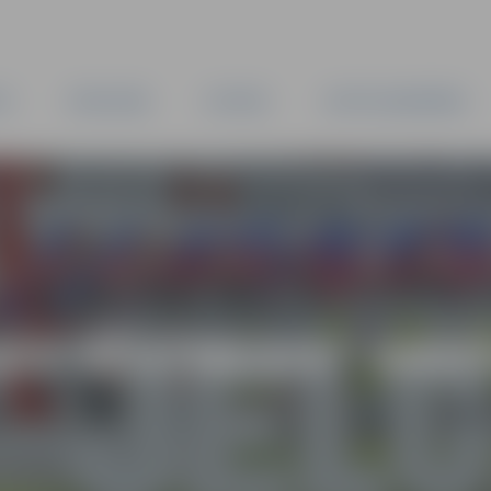
TA
PAŠVALDĪBA
IESTĀDES
KAPITĀLSABIEDRĪBAS
AS VĒSTNESIS” ARH