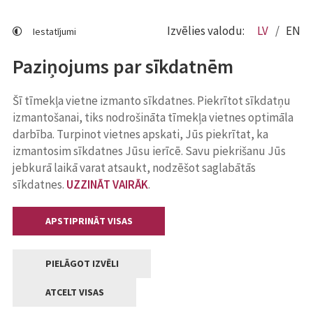
Izvēlies valodu:
LV
EN
Iestatījumi
Paziņojums par sīkdatnēm
Šī tīmekļa vietne izmanto sīkdatnes. Piekrītot sīkdatņu
izmantošanai, tiks nodrošināta tīmekļa vietnes optimāla
darbība. Turpinot vietnes apskati, Jūs piekrītat, ka
izmantosim sīkdatnes Jūsu ierīcē. Savu piekrišanu Jūs
jebkurā laikā varat atsaukt, nodzēšot saglabātās
sīkdatnes.
UZZINĀT VAIRĀK
.
APSTIPRINĀT VISAS
PIELĀGOT IZVĒLI
ATCELT VISAS