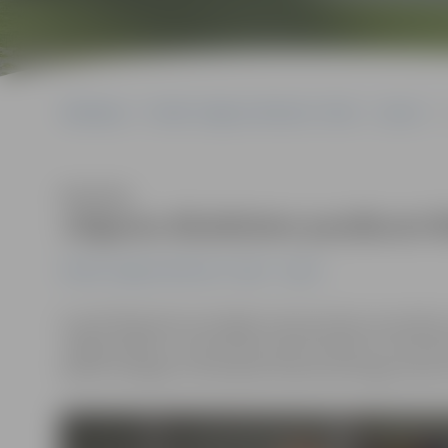
Sākumlapa
Portāla “Jelgavas Vēstnesis” arhīvs
Sports
Klausīties
Jelgavas džudistiem panākumi 
Portāla “Jelgavas Vēstnesis” arhīvs
Sports
9. aprīlī Rēzeknē norisinājās starptautiskas sacensība
Jelgavas Bērnu un jaunatnes sporta skolas un cīņas klu
desmit medaļas un komandu konkurencē ieguva sesto