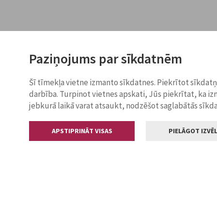
Paziņojums par sīkdatnēm
Šī tīmekļa vietne izmanto sīkdatnes. Piekrītot sīkdat
darbība. Turpinot vietnes apskati, Jūs piekrītat, ka i
jebkurā laikā varat atsaukt, nodzēšot saglabātās sīkd
APSTIPRINĀT VISAS
PIELĀGOT IZVĒL
Kontakti