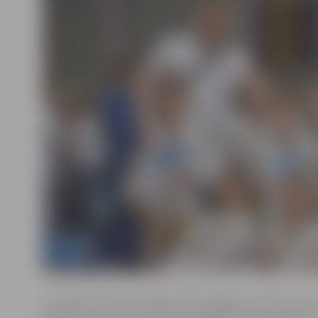
Sacensības notika puišiem līdz 15 gadu vecumam un 