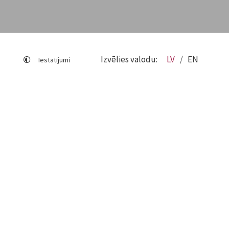
Izvēlies valodu:
LV
EN
Iestatījumi
Lapas karte