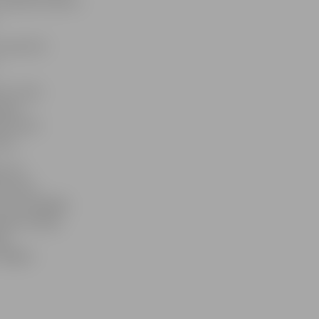
piecām valstīm:
sportisti
ņu cīņas.
ajeva
rt jaunā
lvu.
dz 24
 Kirils
 kurš dažādās
udraba medaļu
js
 Edgars