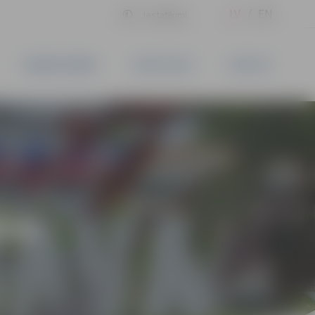
LV
EN
Iestatījumi
UZŅĒMĒJDARBĪBA
PAKALPOJUMI
KONTAKTI
ĪVS