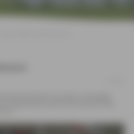
Jelgavas džudistiem panākumi Rēzeknē
Rēzeknē
12/04/2016
s «Dinamo Džudo talantu kauss 2016», kurā piedalījās
ba «Jelgavas džudo» sportisti. Mūsu sportisti izcīnīja
 vietu.