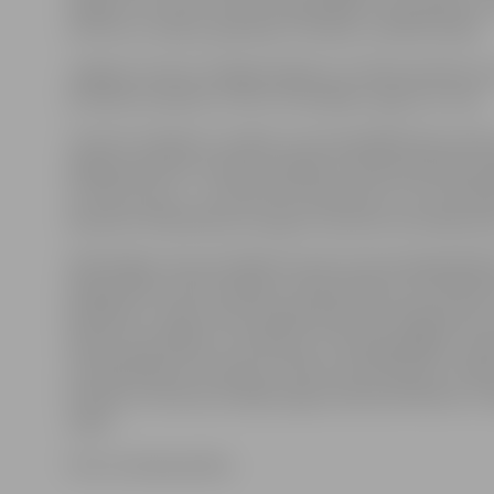
16 gadu vecumam. Kopumā piedalījās 27 komandas no 
Lietuvas, Latvijas, Igaunijas, Krievijas un Baltkrievijas.
Jelgavas treneru Sergeja Vasjkova un Marinas Mazures 
komandu ieskaitē, izcīnot 10 medaļas, ieguva 6. vietu.
Treneris S.Vasjkovs norāda, ka aizraujošākās bija meite
Šajā grupā divas sudraba medaļas izcīnīja Anastasija Is
(U-10), bronza – Justīnai Petrauskaitei (U-13). Savukā
džudiste Vlada Baranova ieguva tiesnešu komitejas ba
Veiksmīgas cīņas aizvadīja arī puiši. Svara kategorijā lī
kilogramiem zelta medaļu izcīnīja M.Mazures audzēknis
Bondarevs, tāpat zelta medaļa Artjomam Grigorjevam,
džudo sacensībās ir izcīnījis jau 27 zelta godalgas. S
izcīnīja Maksims Solovjovs, Viktors Dmitrečkovs, Valēri
Prohorovs. Bronzas medaļu ieguva Deniss Britikovs un
Čakšs.
Foto: no kluba arhīva