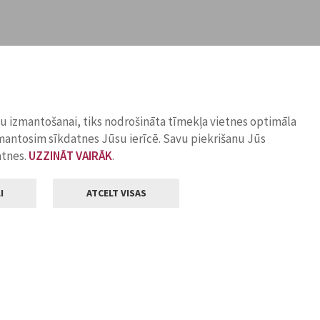
ņu izmantošanai, tiks nodrošināta tīmekļa vietnes optimāla
zmantosim sīkdatnes Jūsu ierīcē. Savu piekrišanu Jūs
atnes.
UZZINĀT VAIRĀK
.
I
ATCELT VISAS
Klientu apkalpošana