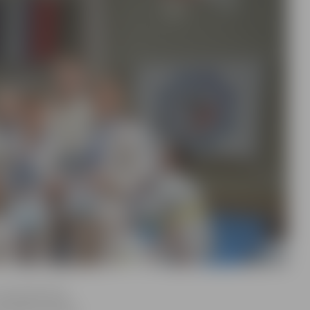
meitenēm līdz