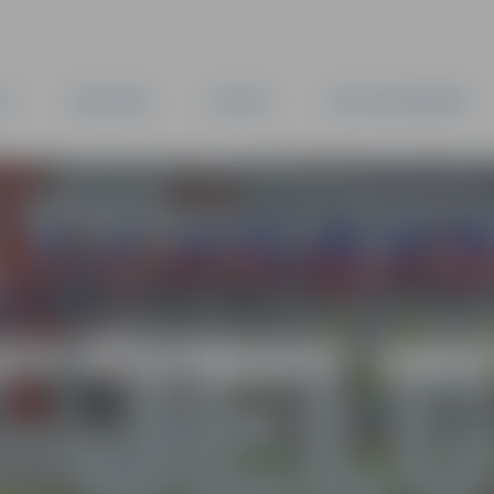
TA
PAŠVALDĪBA
IESTĀDES
KAPITĀLSABIEDRĪBAS
AS VĒSTNESIS” ARH