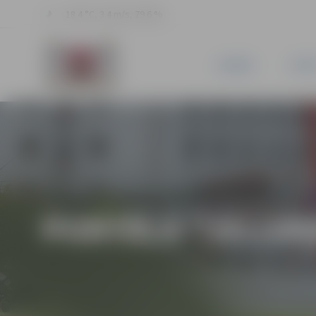
18.4 °C, 3.4 m/s, 79.6 %
JAUNUMI
PILSĒ
PORTĀLA “JELGAV