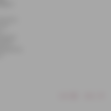
ījusi 3.
s Romanovs
svara
a
ategorijā
līdz 42
 kilogramiem)
).
Drukāt
Dalīties