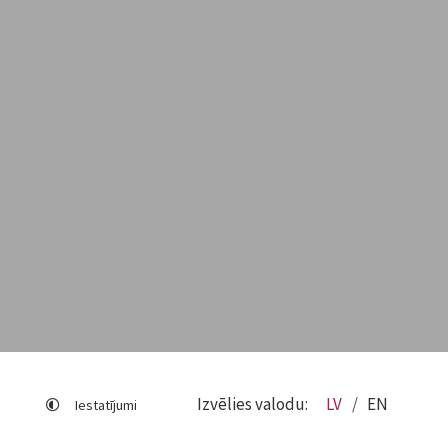
Izvēlies valodu:
LV
EN
Iestatījumi