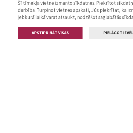
Šī tīmekļa vietne izmanto sīkdatnes. Piekrītot sīkdat
darbība. Turpinot vietnes apskati, Jūs piekrītat, ka i
jebkurā laikā varat atsaukt, nodzēšot saglabātās sīkd
APSTIPRINĀT VISAS
PIELĀGOT IZVĒL
Kontakti
Jelgavas valstp
Lielā iela 11
+371 630055
pasts@jelga