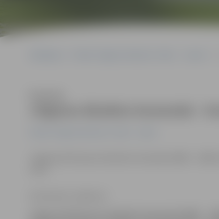
Sākumlapa
Portāla “Jelgavas Vēstnesis” arhīvs
Sports
Klausīties
Jelgavas džudistu komandai – b
Portāla “Jelgavas Vēstnesis” arhīvs
Sports
Jelgavas BJSS jauno džudistu komanda (2005. – 2006. d
vietu.
Ilze Knusle-Jankevica
Jelgavas BJSS jauno džudistu komanda (2005. – 20