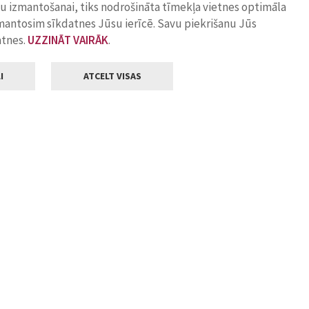
ņu izmantošanai, tiks nodrošināta tīmekļa vietnes optimāla
zmantosim sīkdatnes Jūsu ierīcē. Savu piekrišanu Jūs
atnes.
UZZINĀT VAIRĀK
.
I
ATCELT VISAS
Klientu apkalpošana
ilsētas pašvaldība
Darba laiks
, Jelgava, LV-3001
Pirmdienās
8.00 - 18.00
Otrdienās
8.00 - 17.00
22
Trešdienās
8.00 - 17.00
va.lv
Ceturtdienās
8.00 - 17.00
Piektdienās
8.00 - 14.30