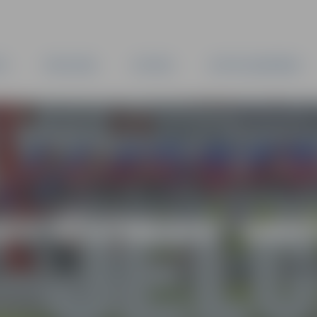
TA
PAŠVALDĪBA
IESTĀDES
KAPITĀLSABIEDRĪBAS
AS VĒSTNESIS” ARH