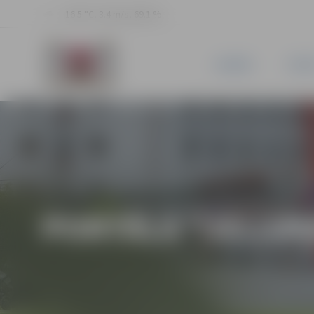
16.5 °C, 3.4 m/s, 69.1 %
JAUNUMI
PILSĒ
PORTĀLA “JELGAV