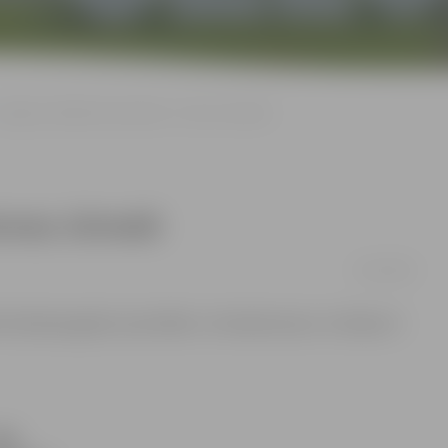
Jelgavas džudistu komandai – bronza Jūrmalā
ronza Jūrmalā
16/12/2015
zimšanas gads) sacensībās «Jūrmalas kauss» izcīnījusi 3.
06.