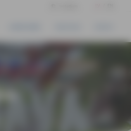
LV
EN
Iestatījumi
UZŅĒMĒJDARBĪBA
PAKALPOJUMI
KONTAKTI
ĪVS