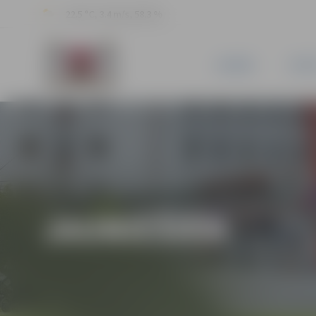
22.5 °C, 3.4 m/s, 58.3 %
JAUNUMI
PILSĒ
JAUNIEŠIEM