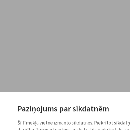
Paziņojums par sīkdatnēm
Šī tīmekļa vietne izmanto sīkdatnes. Piekrītot sīkdat
darbība. Turpinot vietnes apskati, Jūs piekrītat, ka i