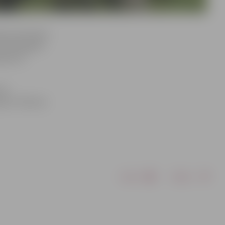
u instruktore
ecāki gaidīti
anos ar
19
 22. Tālrunis
Drukāt
Dalīties