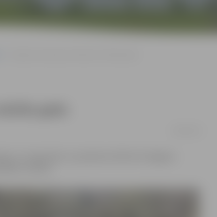
Jelgavas jaunsargi uzsāk jauno mācību gadu
 mācību gadu
06/09/2016
en, 12. septembrī, no pulksten 16 līdz 19 Jelgavas
ndidātu vecākus.