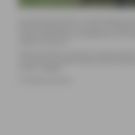
Jaunsardzes departamenta 1. novada nodaļas jaunsarg
Daina Kleinberga skaidro, ka jaunsargu un kandidātu v
uz līgumu pārreģistrēšanu un parakstīšanu, kā arī tikš
vienības instruktoriem.
Tikšanās paredzēta 12. septembrī no pulksten 16 līdz 
Zemessardzes 52. kājnieku bataljona telpās Dambja ielā
uzziņām – 26165859.
Foto: jelgavasjaunsargi.lv