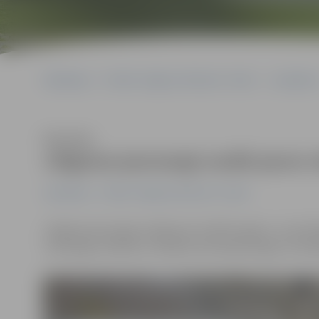
Sākumlapa
Portāla “Jelgavas Vēstnesis” arhīvs
Jauniešiem
Klausīties
Jelgavas jaunsargi uzsāk jauno
Jauniešiem
Portāla “Jelgavas Vēstnesis” arhīvs
Jelgavas jaunsargi uzsāk jauno mācību gadu, un pirmdi
Jaunsargu vienība uz tikšanos aicina jaunsargu un ka