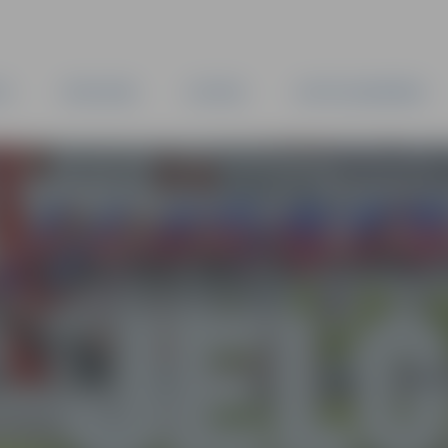
TA
PAŠVALDĪBA
IESTĀDES
KAPITĀLSABIEDRĪBAS