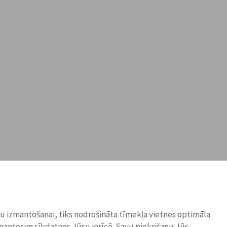
ņu izmantošanai, tiks nodrošināta tīmekļa vietnes optimāla
zmantosim sīkdatnes Jūsu ierīcē. Savu piekrišanu Jūs