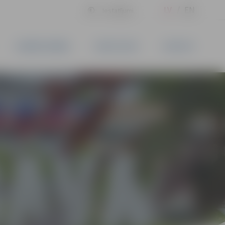
LV
EN
Iestatījumi
UZŅĒMĒJDARBĪBA
PAKALPOJUMI
KONTAKTI