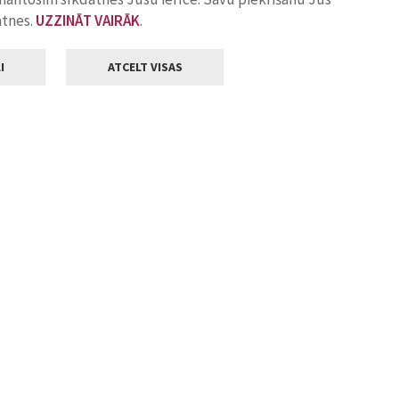
atnes.
UZZINĀT VAIRĀK
.
I
ATCELT VISAS
Klientu apkalpošana
ilsētas pašvaldība
Darba laiks
, Jelgava, LV-3001
Pirmdienās
8.00 - 18.00
Otrdienās
8.00 - 17.00
22
Trešdienās
8.00 - 17.00
va.lv
Ceturtdienās
8.00 - 17.00
Piektdienās
8.00 - 14.30