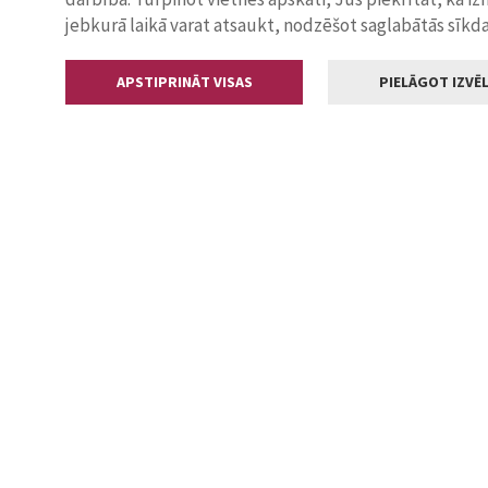
jebkurā laikā varat atsaukt, nodzēšot saglabātās sīkd
APSTIPRINĀT VISAS
PIELĀGOT IZVĒL
Kontakti
Jelgavas valstp
Lielā iela 11
+371 630055
pasts@jelga