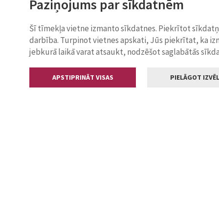
Paziņojums par sīkdatnēm
Šī tīmekļa vietne izmanto sīkdatnes. Piekrītot sīkdat
darbība. Turpinot vietnes apskati, Jūs piekrītat, ka i
jebkurā laikā varat atsaukt, nodzēšot saglabātās sīkd
APSTIPRINĀT VISAS
PIELĀGOT IZVĒL
Kontakti
Jelgavas valstp
Lielā iela 11
+371 630055
pasts@jelga