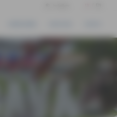
LV
EN
Iestatījumi
UZŅĒMĒJDARBĪBA
PAKALPOJUMI
KONTAKTI