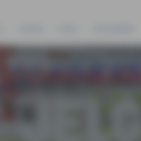
TA
PAŠVALDĪBA
IESTĀDES
KAPITĀLSABIEDRĪBAS