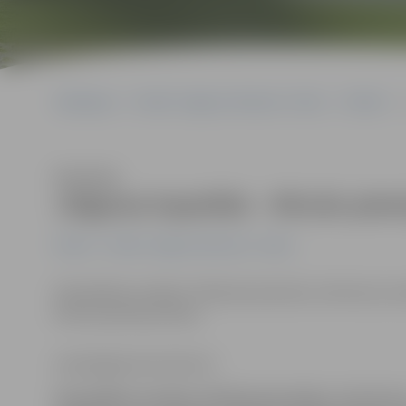
Sākumlapa
Portāla “Jelgavas Vēstnesis” arhīvs
Pilsētā
Klausīties
Jelgavas kapsētās – Mirušo piem
Pilsētā
Portāla “Jelgavas Vēstnesis” arhīvs
Pašvaldības iestāde «Pilsētsaimniecība» informē, ka s
Mirušo piemiņas diena.
www.jelgavasvestnesis.lv
Pašvaldības iestāde «Pilsētsaimniecība» informē, 