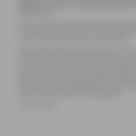
svētdien, 22. novembrī, Jelgavas pilsētas kapos n
piemiņas diena.
Piemiņas pasākums pulksten 11 paredzēts Miera kaps
12 – Meža kapsētā, pulksten 13.30 – Bērzu kapsētā, pu
Zanderu kapsētā, pulksten 16.30 – Baložu kapsētā.
Mirušo piemiņas dienas pasākumā piedalās SIA «Velis-
mākslinieki – Andris Jansons (koncertmeistars), Inita
(taustiņinstrumenti), Ilvija Bensone (flauta), Maija A
(vijole), Jānis Kupčs, Irēna Upīte (vokāls). Ceremoniju 
Aldis Barons un Māris Neilands. Piedalīsies arī vidējās
deju kolektīvs «Laipa» (vadītāja Mārīte Skrinda) un J
katoļu katedrāles priesteris Jurijs Gorbačevskis.
Foto: no JV arhīva