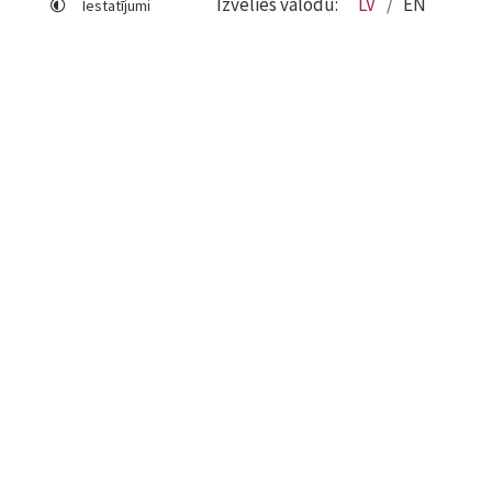
Izvēlies valodu:
LV
EN
Iestatījumi
Lapas karte
Viegli lasīt
Sociālo mediju lietošana
Sīkdatņu izmantošana
Piekļūstamības paziņojums