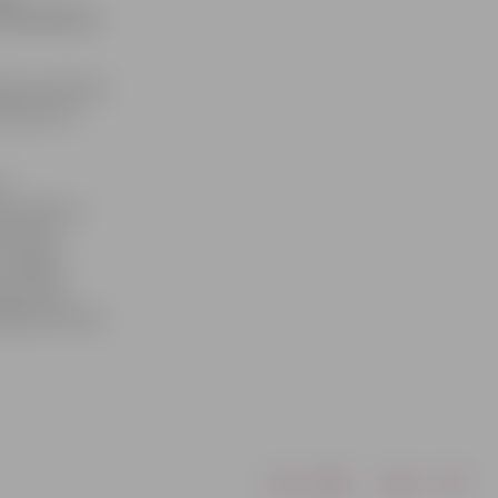
otiks Mirušo
ētā, pulksten
lksten 15 –
A»
 Graudēvica
ndersone
vadītāji –
 paaudzes
elgavas Romas
Drukāt
Dalīties