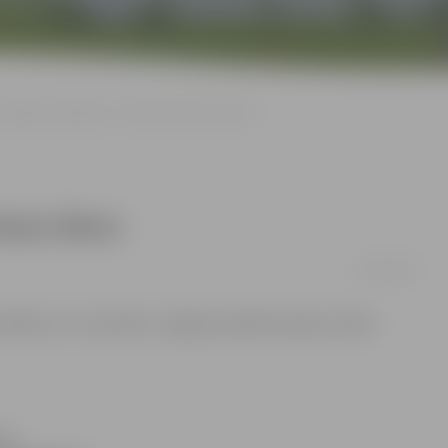
Jelgavas kapsētās – Mirušo piemiņas diena
iņas diena
13/11/2015
vētdien, 22. novembrī, Jelgavas pilsētas kapos notiks
ka