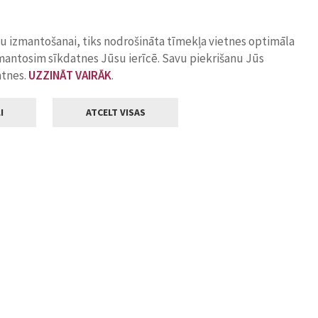
ņu izmantošanai, tiks nodrošināta tīmekļa vietnes optimāla
zmantosim sīkdatnes Jūsu ierīcē. Savu piekrišanu Jūs
atnes.
UZZINĀT VAIRĀK
.
I
ATCELT VISAS
Klientu apkalpošana
ilsētas pašvaldība
Darba laiks
, Jelgava, LV-3001
Pirmdienās
8.00 - 18.00
Otrdienās
8.00 - 17.00
22
Trešdienās
8.00 - 17.00
va.lv