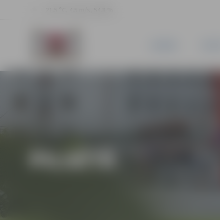
21.5 °C, 4.5 m/s, 54.8 %
JAUNUMI
PILSĒ
PILSĒTĀ