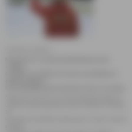
Ilze Knusle-Jankevica
Noskaidroti 12. starptautiskā kērlinga turnīra
«Jelgava
Cup 2014» uzvarētāji. Par turnīra uzvarētājiem un
ceļojošā Jelgavas
kausa ieguvējiem kļuva komanda «ForUs» no Latvijas.
Organizatori informē, ka turnīrā piedalījās kērlingisti no
Latvijas, Krievijas, Igaunijas, Šveices, Kanādas un Skotijas.
16
komandas tika sadalītas divās grupās, kuras pēc schenkel
sistēmas