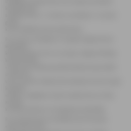
izspēlēja trīs spēļu kārtas. Pēc šo spēļu rezultātiem
komandas tika
sadalītas zelta (1. – 8. vieta) un sudraba (9. – 16. vieta)
grupā,
kuras izspēlēja vēl divas spēļu kārtas.
Par turnīra uzvarētājiem un ceļojošā Jelgavas kausa
ieguvējiem
kļuva komanda «ForUs» no Latvijas. Jelgavas kērlinga
kluba komanda
«Team Gray» Skotijas speciālista Braiena Greja vadībā
izcīnīja otro
vietu, savukārt trešajā vietā ierindojās vēl viena Latvijas
komanda
«Pārtija». Jāatgādina, ka pērn ceļojošo kausu izcīnīja
Krievijas
komanda «Medved», kas šogad gan nepiedalījās.
Par sudraba grupas uzvarētājiem kļuva komanda
«GeoCurlers», kurā