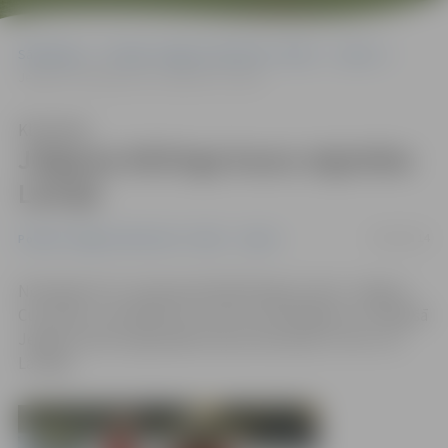
Sākumlapa
Portāla “Jelgavas Vēstnesis” arhīvs
Sports
Jelgavas kērlinga kauss atgriežas Latvijā
Klausīties
Jelgavas kērlinga kauss atgriežas
Latvijā
29/04/2014
Portāla “Jelgavas Vēstnesis” arhīvs
Sports
Noskaidroti 12. starptautiskā kērlinga turnīra «Jelgava
Cup 2014» uzvarētāji. Par turnīra uzvarētājiem un ceļojošā
Jelgavas kausa ieguvējiem kļuva komanda «ForUs» no
Latvijas.