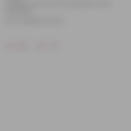
«Ventspils» un SIA «A.G.A. LTD» par atbalstu turnīra
organizēšanā.
Foto: no organizatoru arhīva
Drukāt
Dalīties