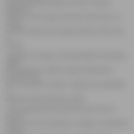
bija apvienojušies kērlingisti no Šveices, Kanādas,
Igaunijas un
Latvijas, otro vietu ieguva komanda «Dream Team» no
Latvijas,
savukārt trešajā vietā ierindojās komanda «Amber Deaf»
no
Krievijas.
Jāatgādina, ka Jelgavu turnīrā pārstāvēja trīs komandas:
«Made»
Elēnas Kāpostiņas vadībā, Jelgavas kērlinga kluba
komanda «Team
Gray» un komanda «Predator» Jelgavas kausa dibinātāja
un
organizatora Bruno Bārzdaiņa vadībā.
Turnīra organizētāji izsaka pateicību Sporta servisa
centram,
atpūtas un sporta kompleksam «Zemgale», olimpiskajam
centram