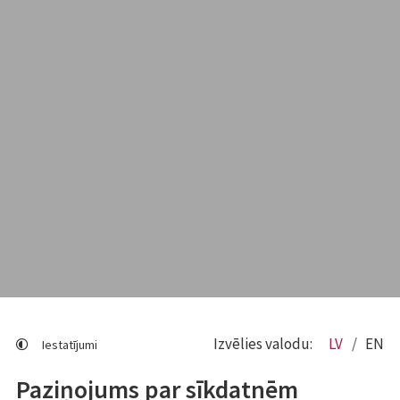
Izvēlies valodu:
LV
EN
Iestatījumi
Paziņojums par sīkdatnēm