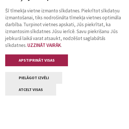
Šī tīmekļa vietne izmanto sīkdatnes. Piekrītot sīkdatņu
izmantošanai, tiks nodrošināta tīmekļa vietnes optimāla
darbība. Turpinot vietnes apskati, Jūs piekrītat, ka
izmantosim sīkdatnes Jūsu ierīcē. Savu piekrišanu Jūs
jebkurā laikā varat atsaukt, nodzēšot saglabātās
sīkdatnes.
UZZINĀT VAIRĀK
.
APSTIPRINĀT VISAS
PIELĀGOT IZVĒLI
ATCELT VISAS