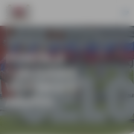
PORTĀLA
“JELGAVAS
VĒSTNESIS”
ARHĪVS