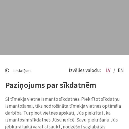
Izvēlies valodu:
LV
EN
Iestatījumi
Paziņojums par sīkdatnēm
Šī tīmekļa vietne izmanto sīkdatnes. Piekrītot sīkdatņu
izmantošanai, tiks nodrošināta tīmekļa vietnes optimāla
darbība. Turpinot vietnes apskati, Jūs piekrītat, ka
izmantosim sīkdatnes Jūsu ierīcē. Savu piekrišanu Jūs
jebkurā laikā varat atsaukt, nodzēšot saglabātās