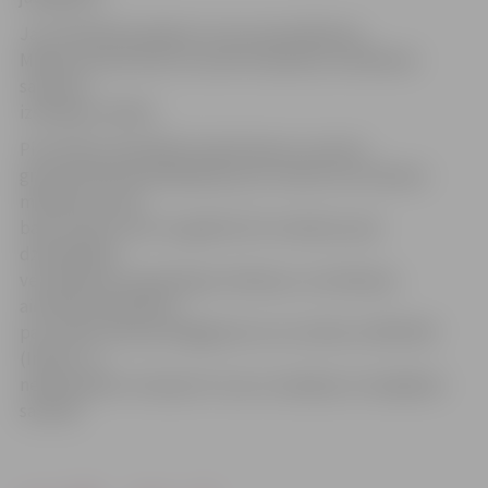
Ja ir konkrēti jautājumi uztura speciālistam,
Māmiņu klubs lūdz tos iesūtīt iepriekš, lai klātienē
saņemtu
izsmeļošu atbildi.
Pirti drīkst apmeklēt arī grūtnieces, ja pirms
grūtniecības apmeklējušas pirti vismaz reizi mēnesī;
māmiņas, kuras
baro ar krūti, bet ne agrāk kā trīs mēnešus pēc
dzemdībām;
vecmāmiņas. Iepriekš gan māmiņas, vecmāmiņas
aicinātas pieteikties
pa e-pastu elier.pirtis@gmail.com vai tālruni 29472187
(Inese). Ja
nepieciešams transports turp un atpakaļ, to iespējams
sarunāt.