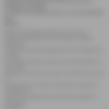
Zemgales Olimpiskajā centrā Kronvalda ielā 24
pulksten 16 sadarbībā
ar «ELIĒR» rīko «Māmiņu pirtiņu» ar uztura speciālisti
Olgu
Maslovu.
Māmiņu kluba pārstāve Diāna Āriņa informē, ka
pasākums paredzēts līdz trim stundām un tā laikā
dalībnieces
izbaudīs Latvijas augsti organisko dūņu SPE programmu
ar sešām
procedūrām: matiem, ķermenim, sejai, rokām, kājām un
anticelulīta
programmu. Tāpat varēs uzzināt, ko rudenī lietot uzturā,
lai
nostiprinātu savu un bērnu imūnsistēmu, saprast, cik
nozīmīga loma
ūdenim mūsu organismā, kā arī diskutēt par jebkuru
interesējošu
jautājumu.