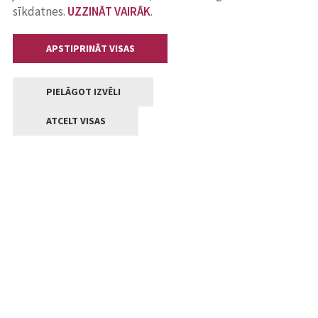
sīkdatnes.
UZZINĀT VAIRĀK
.
APSTIPRINĀT VISAS
PIELĀGOT IZVĒLI
ATCELT VISAS
Kontakti
Jelgavas valstpilsētas pašvaldība
Lielā iela 11, Jelgava, LV-3001