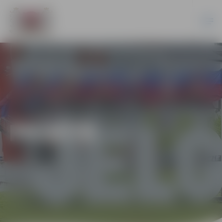
PILSĒTĀ