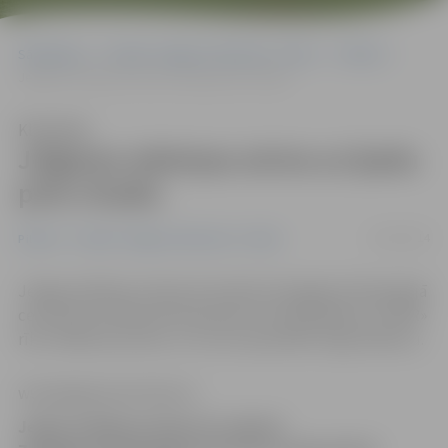
Sākumlapa
Portāla “Jelgavas Vēstnesis” arhīvs
Pilsētā
Jelgavas māmiņas aicina uz īpašu pirts rituālu
Klausīties
Jelgavas māmiņas aicina uz īpašu
pirts rituālu
16/10/2014
Pilsētā
Portāla “Jelgavas Vēstnesis” arhīvs
Jelgavas Māmiņu klubs 26. oktobrī Zemgales Olimpiskajā
centrā Kronvalda ielā 24 pulksten 16 sadarbībā ar «ELIĒR»
rīko «Māmiņu pirtiņu» ar uztura speciālisti Olgu Maslovu.
www.jelgavasvestnesis.lv
Jelgavas Māmiņu klubs 26. oktobrī