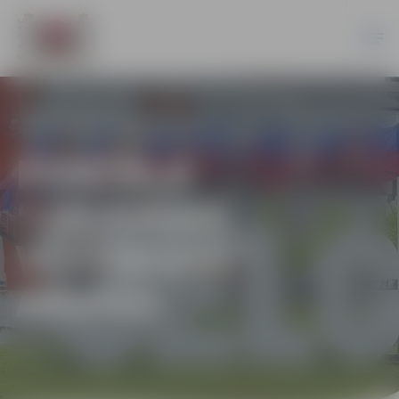
PORTĀLA
“JELGAVAS
VĒSTNESIS”
ARHĪVS