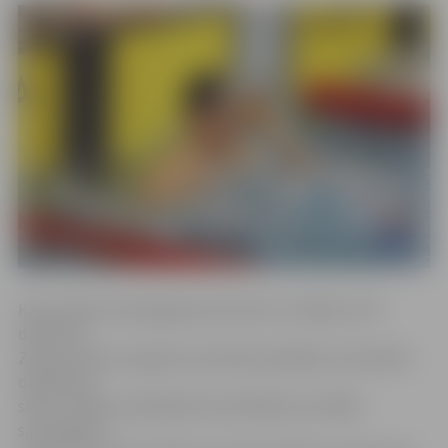
Kā portālam www.jelgavasvestnesis.lv atklāja JSPS
direktore
Zelma Ozoliņa, šogad sacensībās piedalījies rekordliels
dalībnieku
skaits: «Mačos piedalījās 412 peldētāji, kas šādās
sacensībās ir