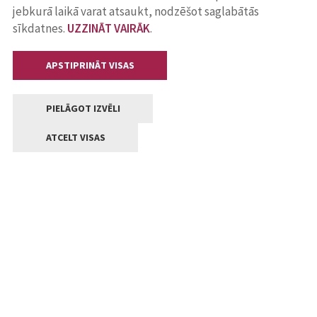
jebkurā laikā varat atsaukt, nodzēšot saglabātās
sīkdatnes.
UZZINĀT VAIRĀK
.
APSTIPRINĀT VISAS
PIELĀGOT IZVĒLI
ATCELT VISAS
Kontakti
Jelgavas valstpilsētas pašvaldība