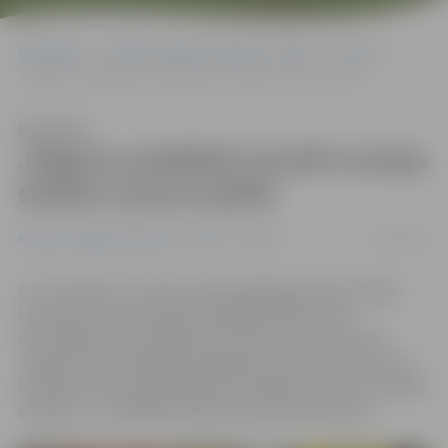
Sākumlapa
Portāla “Jelgavas Vēstnesis” arhīvs
Sports
Jelgavas peldētāji triumfē Latvijas skolēnu sporta spēlēs
Klausīties
Jelgavas peldētāji triumfē Latvijas
skolēnu sporta spēlēs
11/04/2016
Portāla “Jelgavas Vēstnesis” arhīvs
Sports
8. un 9. aprīlī LLU sporta nama peldbaseinā norisinājās
Latvijas 69. sporta spēles peldēšanā 1997. gadā
dzimušajiem un jaunākiem. Komandu cīņā uzvarēja
Jelgavas Specializētās peldēšanas skolas (JSPS) pirmā
komanda, bet individuāli jāizceļ Vladimira Šinkus (attēlā)
sniegums – peldētājs laboja trīs pilsētas rekordus.