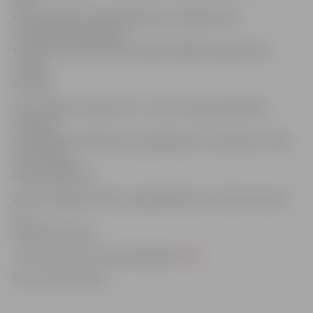
otrā
komanda šoreiz desmitajā vietā. Jelgavniekus
sacensībām sagatavoja
treneres Astra Ozoliņa, Anželika Paegle, Inga Arnīte,
Jeļena
Visocka.
Trīs Jelgavas rekordus 15 – 16 vecuma grupā laboja
V.Šinkus,
attiecīgi 50 un 200 metru peldējumā uz muguras un 100
metru brīvā
stila peldējumā.
Zelta medaļas izcīnīja Jevgeņijs Boicovs, Deniss Komars
un
Vladimirs Šinkus.
Visi sacensību rezultāti pieejami
ŠEIT
.
Foto: no LPF arhīva