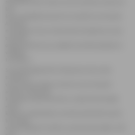
rekordliels skaits. Prieks, ka mums izdevās uzvarēt, ļoti
labi
šoreiz nopeldēja tieši puiši, kuri pavilka visu komandu.
Atzīstami
nostartēja arī mūsu otrā komanda. Gandarījums arī par
sacensību
organizatorisko pusi, jo spējām sacensības apkalpot ar
vietējiem
tiesnešiem.»
Sacensībās jelgavnieki izcīnīja piecas zelta, sešas
sudraba un
vienu bronzas medaļu, kas deva uzvaru komandu
ieskaitē. JSPS pirmā
komanda izcīnīja 579 punktus, otrajā vietā ierindojās
«BJSS
Rīdzene–Ziepniekkalns» pirmā komanda (567 punkti),
bet trešajā
vietā ierindojās SK «Delfīns» pirmā komanda (482). JSPS