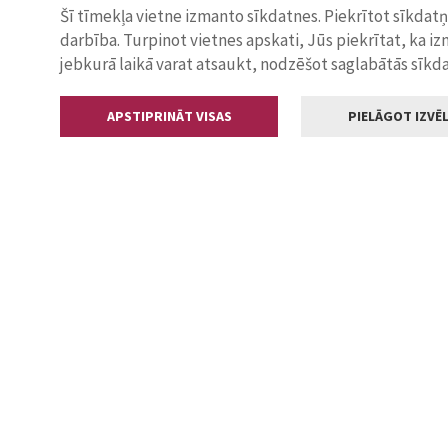
Šī tīmekļa vietne izmanto sīkdatnes. Piekrītot sīkdat
darbība. Turpinot vietnes apskati, Jūs piekrītat, ka i
jebkurā laikā varat atsaukt, nodzēšot saglabātās sīkd
APSTIPRINĀT VISAS
PIELĀGOT IZVĒL
Kontakti
Jelgavas valstp
Lielā iela 11
+371 630055
pasts@jelga