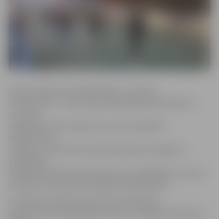
Ledus skulptūru festivāla laikā – no 8. līdz
10. februārim – Pasta salas publiskajā slidotavā pirmo
reizi tika
organizēts ledus teātra šovs, bet, festivālam
noslēdzoties,
slidotavu un tās ledus bija nepieciešams sagatavot
publiskajai
slidošanai. Šobrīd darbi slidotavā ir noslēgušies un jau no
pulksten 14 tā atsāks strādāt ierastajā režīmā.
Ar aktuālo slidotavas darba laiku iespējams
iepazīties ZOC mājaslapas www.zoc.lv sadaļā «Slidotava».