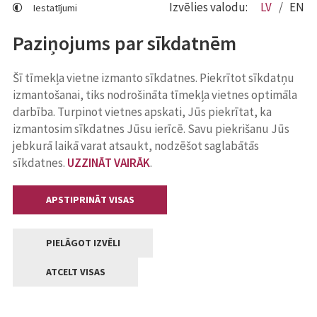
Izvēlies valodu:
LV
EN
Iestatījumi
Paziņojums par sīkdatnēm
Šī tīmekļa vietne izmanto sīkdatnes. Piekrītot sīkdatņu
izmantošanai, tiks nodrošināta tīmekļa vietnes optimāla
darbība. Turpinot vietnes apskati, Jūs piekrītat, ka
izmantosim sīkdatnes Jūsu ierīcē. Savu piekrišanu Jūs
jebkurā laikā varat atsaukt, nodzēšot saglabātās
sīkdatnes.
UZZINĀT VAIRĀK
.
APSTIPRINĀT VISAS
PIELĀGOT IZVĒLI
ATCELT VISAS