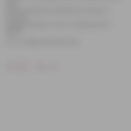
Tāpat
aktuālo informāciju par slidojumiem vai laukuma
rezervāciju
iespējams noskaidrot, zvanot uz slidotavas tālruni
20367677.
Foto: no «Jelgavas Vēstneša» arhīva
Drukāt
Dalīties