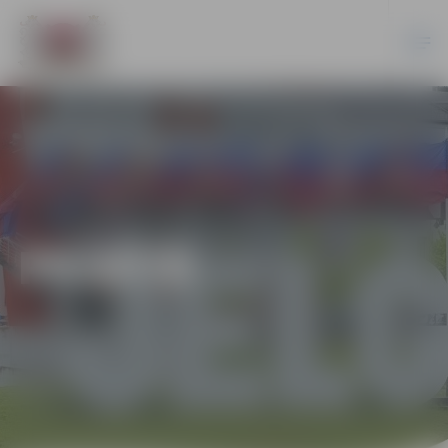
PILSĒTĀ