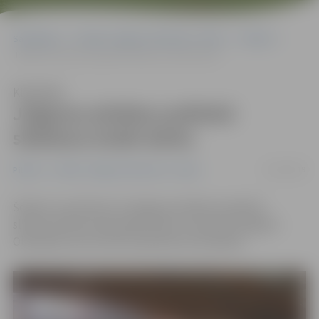
Sākumlapa
Portāla “Jelgavas Vēstnesis” arhīvs
Pilsētā
Jelgavas pilsētas publiskā slidotava atsāk darbu
Klausīties
Jelgavas pilsētas publiskā
slidotava atsāk darbu
12/02/2019
Pilsētā
Portāla “Jelgavas Vēstnesis” arhīvs
Šodien no pulksten 14 Jelgavas pilsētas publiskā
slidotava Pasta salā atsāks darbu, informē Zemgales
Olimpiskā centra (ZOC) pārstāve Evita Brakše.