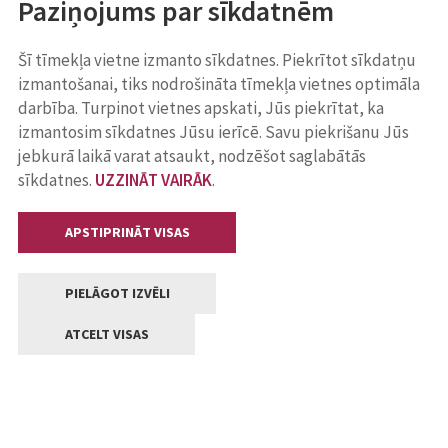
Paziņojums par sīkdatnēm
Šī tīmekļa vietne izmanto sīkdatnes. Piekrītot sīkdatņu
izmantošanai, tiks nodrošināta tīmekļa vietnes optimāla
darbība. Turpinot vietnes apskati, Jūs piekrītat, ka
izmantosim sīkdatnes Jūsu ierīcē. Savu piekrišanu Jūs
jebkurā laikā varat atsaukt, nodzēšot saglabātās
sīkdatnes.
UZZINĀT VAIRĀK
.
APSTIPRINĀT VISAS
PIELĀGOT IZVĒLI
ATCELT VISAS