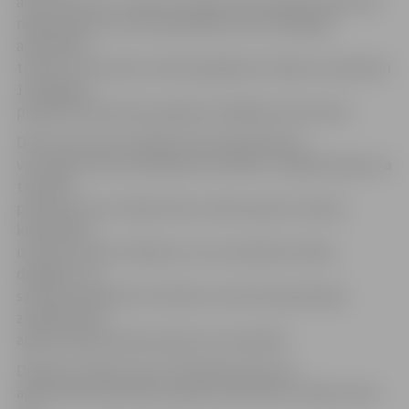
asiņu, bet otrā – piecas vai sešas. Asins krājumi bieži vien
nepieciešami ne vien operācijās, bet arī spēcīgas
asiņošanas,
traumu un hronisku slimību gadījumā. Tāpat no pulksten
14 Jelgavas
pilsētas slimnīcā tiks apbalvoti labākie asins donori.
Donori par asins nodošanu pēc pieprasījuma
var saņemt asins testēšanas rezultātus. Jāpiebilst gan, ka
tā nebūs
pilna asins aina. Tāpat donori varēs saņemt uzkodu
komplektu,
izziņu par asins nodošanu, kuru iesniedzot darba
devējam, var
saņemt apmaksātu brīvdienu, kā arī kompensāciju
zaudētā asins
apjoma atjaunošanai septiņu eiro apmērā.
Dodoties ziedot asinis, līdzi jāņem personu
apliecinošs dokuments (pase vai ID karte). Ziedot asinis