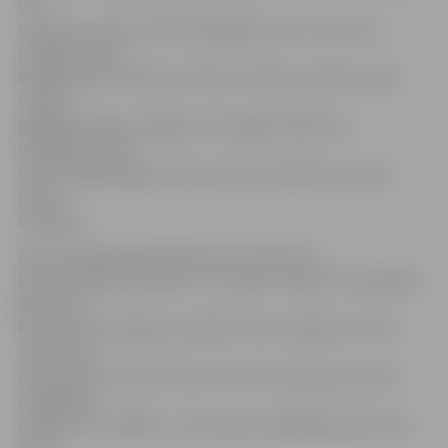
var
cilvēki vecumā no 18 līdz 65 gadiem, kuru svars nav
mazāks par 50
kilogramiem. Būtiski, lai donors nebūtu nodevis asinis
vismaz
pēdējās deviņas nedēļas, kā arī gada laikā asins
nodošanas reižu
skaits nepārsniegtu četras reizes sievietēm un sešas
reizes
vīriešiem.
Asins ziedošanas dienā donoram ieteicams
ieturēt vieglu ēdienreizi un uzņemt vismaz četras glāzes
šķidruma.
Pirms asins nodošanas nedrīkst lietot alkoholu, kā arī
treknus un
asus ēdienus. Vismaz divas vai trīs stundas pirms asins
nodošanas
nedrīkst arī smēķēt – tas samazina skābekļa daudzumu