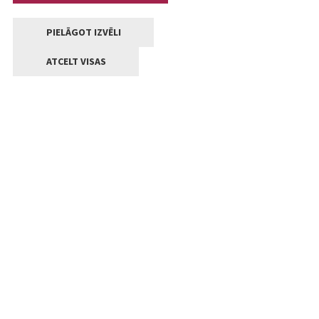
PIELĀGOT IZVĒLI
ATCELT VISAS
Kontakti
Jelgavas valstpilsētas pašvaldība
Lielā iela 11, Jelgava, LV-3001
+371 63005522
pasts@jelgava.lv