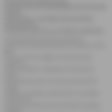
Valsts policijas Zemgales reģiona
pārvaldes policisti šonedēļ izglābuši kāda 1970. gadā
dzimuša
vīrieša dzīvību – viņš vēlējās izdarīt pašnāvību.
Vīrietis pamanīts
zem Platones upes tilta, kur stāvējis uz plānā ledus.
Policijas pārstāve Ieva Sietniece informē, ka
8. decembra vakarā policija saņēma informāciju par 1970.
gadā
dzimušu vīrieti, kurš izgājis no savas dzīvesvietas
Jelgavā, lai
izdarītu pašnāvību. «Nekavējoties informācija tika
nodota
patruļpolicijas postenim, šī posteņa darbinieki tūlīt
uzsāka
meklēšanu, apsekojot vairākas adreses un aptaujājot
radiniekus. No
saņemtās informācijas policijas darbinieki noskaidroja
iespējamo