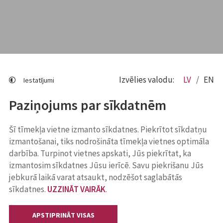
Izvēlies valodu:
LV
EN
Iestatījumi
Paziņojums par sīkdatnēm
Šī tīmekļa vietne izmanto sīkdatnes. Piekrītot sīkdatņu
izmantošanai, tiks nodrošināta tīmekļa vietnes optimāla
darbība. Turpinot vietnes apskati, Jūs piekrītat, ka
izmantosim sīkdatnes Jūsu ierīcē. Savu piekrišanu Jūs
jebkurā laikā varat atsaukt, nodzēšot saglabātās
sīkdatnes.
UZZINĀT VAIRĀK
.
APSTIPRINĀT VISAS