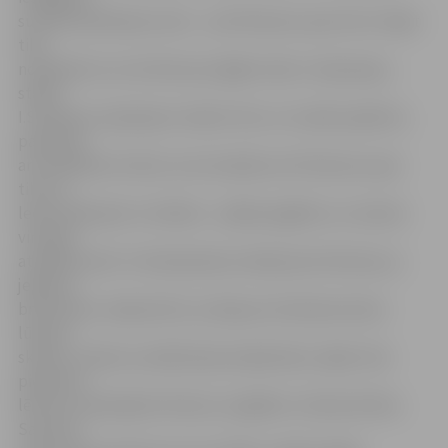
suicīda izdarīšanas vietu – pie Platones upes tilta. Tāpat
tika
noskaidrots, ka vīrietim jau ilgāku laiku ir depresija,»
stāsta
I.Sietniece. Apsekojot minēto tiltu un tuvāko apkārtni,
pamanīts
arī meklētais vīrietis, kurš atradās zem Platones upes
tilta uz
ledus džemperī un biksēs – pārējo apģērbu un mantas
viņš bija
atstājis krastā. «Situācija bija izveidojusies bīstama, jo
jebkurā
brīdī ledus varēja ielūzt, jo bija jau dzirdamas ledus
lūšanas
skaņas, vīrieša uzvedība bija neadekvāta, tāpēc tika
pieņemts
lēmums nekavējoši rīkoties, lai glābtu vīrieša dzīvību.
Satverot