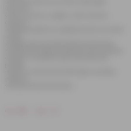
policistiem vienam otru aiz rokām, radās iespēja
pietuvoties
vīrietim, to satvert un izglābt,» stāsta I.Sietniece.
Operatīvos
meklēšanas pasākumus un glābšanas darbus veica Valsts
policijas
Zemgales reģiona pārvaldes Kārtības policijas biroja
Patruļpolicijas nodaļas patruļdienesta rotas trīs policijas
darbinieki – komandieris majors Andris Matuzelis,
jaunākais
inspektors virsniekvietnieks Māris Ērglis un jaunākais
inspektors
virsseržants Raimonds Bumbiers.
Drukāt
Dalīties