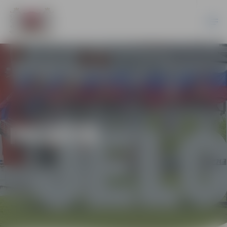
PILSĒTĀ