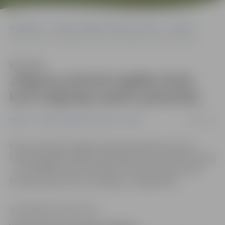
Sākumlapa
Portāla “Jelgavas Vēstnesis” arhīvs
Pilsētā
Jelgavas policisti izglābj vīrieti, kurš mēģināja izdarīt pašnāvību
Klausīties
Jelgavas policisti izglābj vīrieti,
kurš mēģināja izdarīt pašnāvību
12/12/2014
Pilsētā
Portāla “Jelgavas Vēstnesis” arhīvs
Valsts policijas Zemgales reģiona pārvaldes policisti
šonedēļ izglābuši kāda 1970. gadā dzimuša vīrieša dzīvību
– viņš vēlējās izdarīt pašnāvību. Vīrietis pamanīts zem
Platones upes tilta, kur stāvējis uz plānā ledus.
www.jelgavasvestnesis.lv