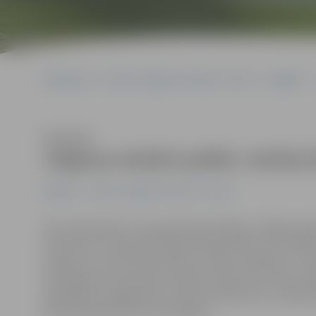
Sākumlapa
Portāla “Jelgavas Vēstnesis” arhīvs
Izglītība
Klausīties
Jelgavas skolēni palīdz «Getliņi
Izglītība
Portāla “Jelgavas Vēstnesis” arhīvs
SIA «Getliņi EKO», kas apsaimnieko Rīgas un Rīgas reģ
vides balvu «National Global Energy Award Latvia 2018
projektu, kurā Latvijas skolēni, tostarp Jelgavas 1. i
materiāliem, kas parasti nonāktu atkritumu maisā, radī
piedalījās arī jelgavnieki, saņemot dāvanas no uzņēmum
ekskursijā pa atkritumu poligonu.