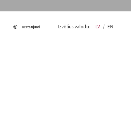
Izvēlies valodu:
LV
EN
Iestatījumi
Lapas karte
Viegli lasīt