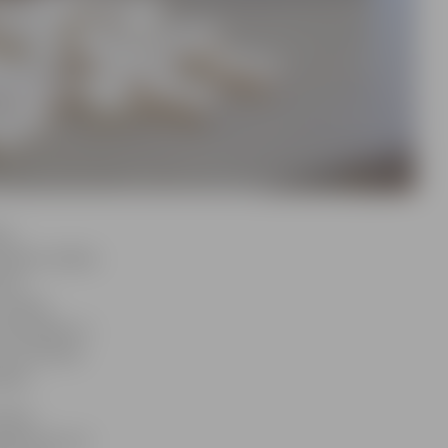
as
tījās vairākas
miem
 radošā
ateriāliem ir
 var būtiski
adām.
ulbes
tajā konkursā