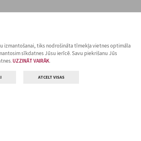
ņu izmantošanai, tiks nodrošināta tīmekļa vietnes optimāla
zmantosim sīkdatnes Jūsu ierīcē. Savu piekrišanu Jūs
atnes.
UZZINĀT VAIRĀK
.
I
ATCELT VISAS
Klientu apkalpošana
ilsētas pašvaldība
Darba laiks