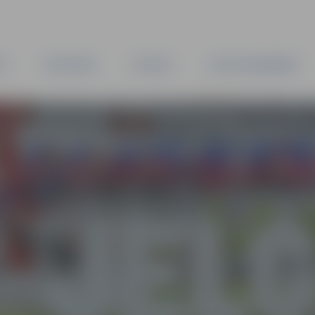
TA
PAŠVALDĪBA
IESTĀDES
KAPITĀLSABIEDRĪBAS