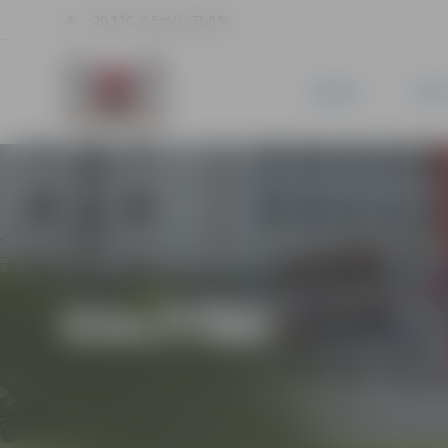
20.3 °C, 3.5 m/s, 71.6 %
JAUNUMI
PILSĒ
IZGLĪTĪBA