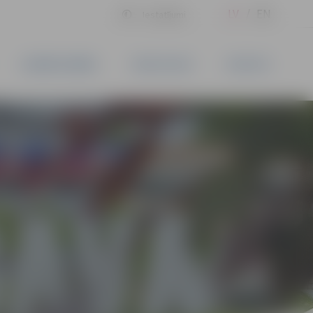
LV
EN
Iestatījumi
UZŅĒMĒJDARBĪBA
PAKALPOJUMI
KONTAKTI