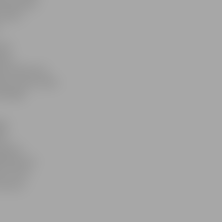
na Amerikas
» balvu
.
uši
 par
no atkritumu
ba ar mūsu skolu
vēl kādā
dās
des
asaules
pbalvojuma
as, kuras
resursu