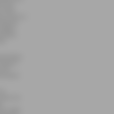
 otrreiz
ī vecāki.
ņus, korķus un
dambretes,
 spēlējot
i patīkami
olas
olēna Madara
š ieguva 1.
un tās
ieki saņēma
 18
 darbu, kas
ām
am,» stāsta