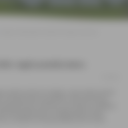
Jelgavas skolēni palīdz «Getliņi EKO» iegūt prestižu balvu
 EKO» iegūt prestižu balvu
12/10/2018
iona sadzīves atkritumu poligonu, vakar saņēma prestižu
» nominācijā «Darbs ar jauniešiem». Balva saņemta par
nternātpamatskolas-attīstības centra skolēni, no dažādiem
ja lieliskas galda spēles. Svinīgajā pasākumā vakar
a, un skolēni arī izmantoja iespēju doties izzinošā