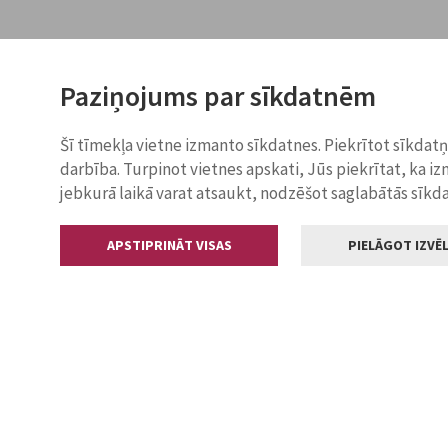
Paziņojums par sīkdatnēm
Šī tīmekļa vietne izmanto sīkdatnes. Piekrītot sīkdat
darbība. Turpinot vietnes apskati, Jūs piekrītat, ka i
jebkurā laikā varat atsaukt, nodzēšot saglabātās sīkd
APSTIPRINĀT VISAS
PIELĀGOT IZVĒL
Kontakti
Jelgavas valstp