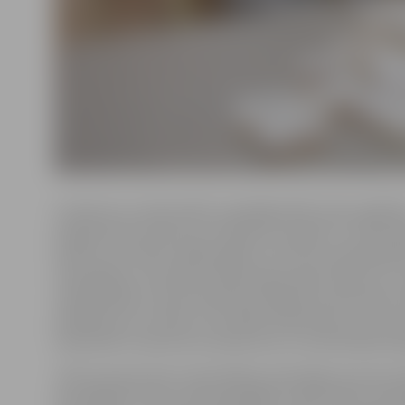
Uzņēmums «Getliņi EKO» piedalījās ANO vides izglītīb
programmas konkursā, iesniedzot projektu, kurā iesais
skolas, kuru bērni radīja spēles no otrreiz izmantoja
materiāliem. Iniciatīvas mērķis bija iesaistīt bērnus un
veidā parādīt, ka ļoti daudziem ikdienā izmantotiem m
piešķirams otrs mūžs un ka tādā veidā ikviens no mums
samazināt to atkritumu daudzumu, ko mēs ikdienā r
«Pērn pavasarī pēc matemātikas skolotājas Guntras G
ierosinājuma mūsu skola piedalījās «Getliņi EKO» rīko