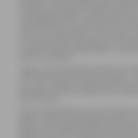
«EKO spēle», izveidojot 18 lieliskas spēles no dažādiem
izmantojamiem materiāliem. Iesaistījās visa skola un ar
Tapa visdažādākās spēles, izmantojot konfekšu papīri
citas plastmasas lietas. Tapa pašu veidots riču-raču, 
domino, cirks, pat galda hokejs, kā arī citas spēles, ko
var tuvāk iepazīt atkritumu šķirošanas norisi vai citād
un, galvenais, dabai draudzīgi izklaidēties,» stāsta sk
direktore Gunda Balode.
Jelgavas 1. internātpamatskolas-attīstības centra sk
Jumīša spēle konkursā tika novērtēta visaugstāk – viņ
vietu. 2. vietu izpelnījās internātpamatskolas 3. klase 
audzinātāja Iveta Zariņa, bet pārējie konkursa dalībn
Pateicības rakstus.
«Konkursa rīkotāji atklāja, ka esot ļoti aizkustināti par
spēlēm, ko radījuši internātpamatskolas audzēkņi, un
ieguldīts. Spēļu veidošanā piedalījās arī bērni ar īpaš
vajadzībām. Un šīs spēles tika pieteiktas ANO konkurs