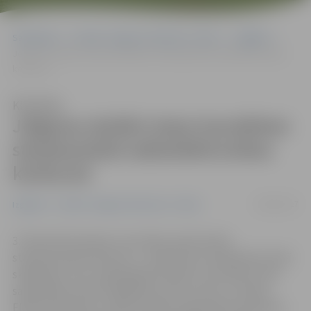
Sākumlapa
Portāla “Jelgavas Vēstnesis” arhīvs
Izglītība
Jelgavas skolēni starp laureātiem starptautiskā radioelektronikas
konkursā
Klausīties
Jelgavas skolēni starp laureātiem
starptautiskā radioelektronikas
konkursā
08/02/2017
Izglītība
Portāla “Jelgavas Vēstnesis” arhīvs
3. februārī Ventspils Jaunrades namā notika
starptautiskais konkurss – praktikums radioelektronikā
skolēniem, kuru organizēja Ventspils Jaunrades nams
sadarbībā ar Valsts izglītības satura centru, Latvijas
Elektrotehnikas un elektronikas rūpniecības asociāciju