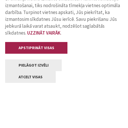
izmantošanai, tiks nodrošināta tīmekļa vietnes optimāla
darbība. Turpinot vietnes apskati, Jūs piekrītat, ka
izmantosim sīkdatnes Jūsu ierīcē. Savu piekrišanu Jūs
jebkurā laikā varat atsaukt, nodzēšot saglabātās
sīkdatnes.
UZZINĀT VAIRĀK
.
APSTIPRINĀT VISAS
PIELĀGOT IZVĒLI
ATCELT VISAS