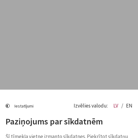
Izvēlies valodu:
LV
EN
Iestatījumi
Paziņojums par sīkdatnēm
Šī tīmekļa vietne izmanto sīkdatnes. Piekrītot sīkdatņu