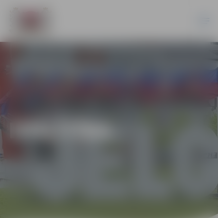
IZGLĪTĪBA