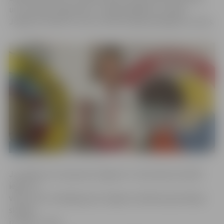
un Ventspils Augstskolu. Tajā piedalījās arī vairāki
Jelgavas skolēni, kuriem izdevās iegūt godalgotas vietas.
Jaunākā vecuma grupā Jelgavas 5. vidusskolas skolēni
ieguva 3.
vietu, bet vecākajā grupā Jelgavas Spīdolas ģimnāzijas
skolēni
izcīnīja 1. vietu.