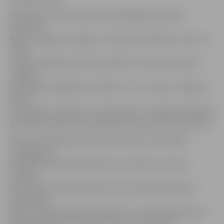
Radioelektronikas konkursā piedalījās skolēni no
Ventspils,
Rīgas, Jelgavas, Liepājas, Jūrmalas, Lielvārdes, Talsu un
citām
Latvijas pilsētām, kā arī audzēkņi no Lietuvas skolām.
Jelgavu
pārstāvēja 4 izglītības iestādes – BJC «Junda», Jelgavas
Amatu
vidusskolas, Jelgavas 5. vidusskolas un Jelgavas Spīdolas
ģimnāzijas fizikas un radioelektronikas pulciņu pārstāvji.
Konkursa mērķis bija pilnveidot bērnu un jauniešu
vispārējās un
speciālās tehniskās zināšanas un prasmes, veicinot
skolēnu
iesaistīšanos elektronikas pulciņu ikdienas darbā un
aktivitātēs.
Tāpat svarīgi skolēniem parādīt to, cik nepieciešamas ir
dabaszinātnes un fizika, radīt viņos interesi par