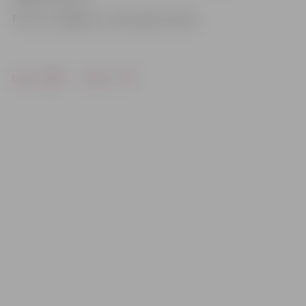
Foto: no Jelgavas 5. vidusskolas arhīva
Drukāt
Dalīties