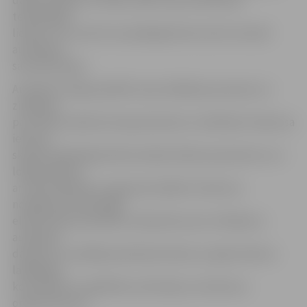
tehniskajām
lietām un to nozīmi turpmākajā dzīvē, kā arī veicināt
audzēkņos
sacensību garu.
Audzēkņi varēja pierādīt savas lodēšanas prasmes un
zināšanas
par elektroniskiem komponentiem un shēmām. Konkursa
ietvaros
skolēni aprēķināja elektroniskās shēmas parametrus un
lodēja shēmas
ar mikroshēmām un gaismas diodēm. Konkursa
noslēgumā neatkarīgā
elektronikas speciālistu žūrija deva savu vērtējumu
audzēkņu
darbiem un sadalīja praktiskas balvas un goda rakstus
labākajām
komandām no Izglītības ministrijas un konkursa
organizatoriem.