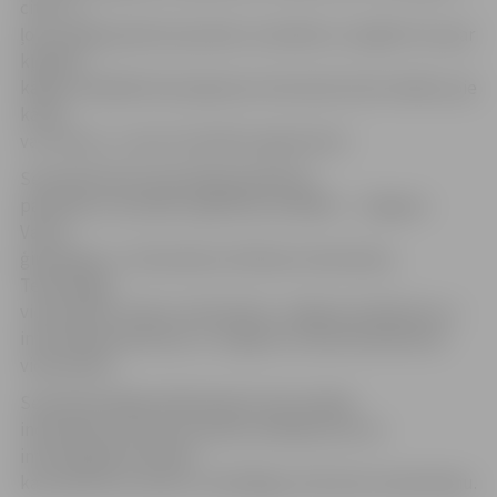
citas. «Ir
ļoti svarīgi pievērst jauniešu uzmanību un izglītot tos par
kļūdām,
kādas visbiežāk tiek pieļautas internetā, kā arī sekām, pie
kā tās
var novest,» uzsver semināra organizatori.
Seminārā Valsts ģimnāzijā piedalīsies
pārstāvji no astoņām izglītības iestādēm – Jelgavas
Valsts
ģimnāzijas, 5. vidusskolas, Mūzikas vidusskolas,
Tehnoloģiju
vidusskolas, Amatu vidusskolas, Jelgavas tehnikuma, 1.
internātpamatskolas un Jelgavas novada Neklātienes
vidusskolas.
Semināra beigās dalībniekiem būs iespēja
individuāli uzrunāt semināra vadītājus par sev
interesējošām tēmām,
kas saistītas ar drošu un atbildīgu interneta izmantošanu.