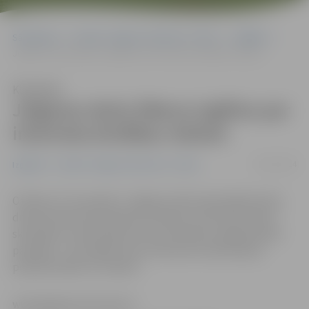
Sākumlapa
Portāla “Jelgavas Vēstnesis” arhīvs
Izglītība
Jelgavas skolu līderus izglītos par interneta drošības riskiem
Klausīties
Jelgavas skolu līderus izglītos par
interneta drošības riskiem
24/11/2014
Izglītība
Portāla “Jelgavas Vēstnesis” arhīvs
Otrdien, 25. novembrī, Jelgavas Valsts ģimnāzijā notiks
droša interneta lietošanas seminārs, kurā skolu līderi –
skolotāji un vidusskolas vecuma skolēnu pašpārvaldes
pārstāvji – tiks izglītoti par interneta izmantošanas
priekšrocībām un riskiem.
www.jelgavasvestnesis.lv