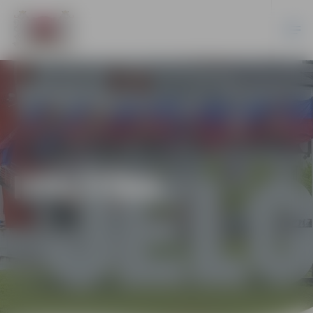
IZGLĪTĪBA