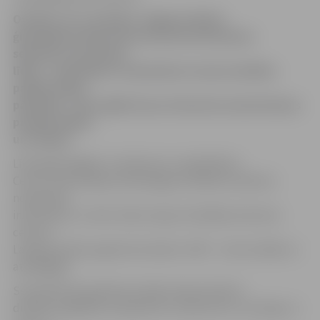
Otrdien, 25. novembrī, Jelgavas Valsts
ģimnāzijā notiks droša interneta lietošanas
seminārs, kurā skolu
līderi – skolotāji un vidusskolas vecuma skolēnu
pašpārvaldes
pārstāvji – tiks izglītoti par interneta izmantošanas
priekšrocībām
un riskiem.
Līdz gada beigām «Lattelecom» sadarbībā ar
Cert.lv (Informācijas tehnoloģiju drošības incidentu
novēršanas
institūciju) un «Net-Safe Latvija» (Drošāka internetu
centru)
Latvijas skolās organizē semināru «WiFi – lieto drošāk un
atbildīgāk».
Seminārā tika aplūkotas tādas tēmas kā datu
drošība, digitālais nospiedums, kiberterors, sextings un