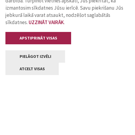
darbība. Turpinot vietnes apskati, Jūs piekrītat, ka
izmantosim sīkdatnes Jūsu ierīcē. Savu piekrišanu Jūs
jebkurā laikā varat atsaukt, nodzēšot saglabātās
sīkdatnes.
UZZINĀT VAIRĀK
.
APSTIPRINĀT VISAS
PIELĀGOT IZVĒLI
ATCELT VISAS
Kontakti