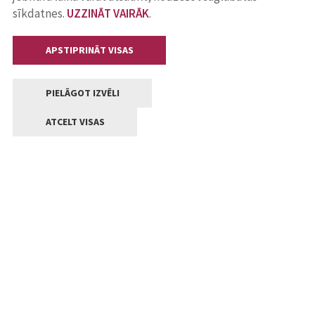
sīkdatnes.
UZZINĀT VAIRĀK
.
APSTIPRINĀT VISAS
PIELĀGOT IZVĒLI
ATCELT VISAS
Kontakti
Jelgavas valstpilsētas pašvaldība
Lielā iela 11, Jelgava, LV-3001