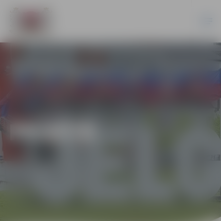
PILSĒTĀ