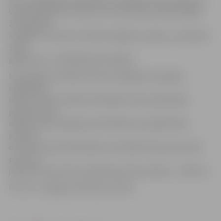
Valmierā pacientu skaits, kuri vērsušies ambulatorajās
ārstniecības
iestādēs un kuriem noteikta diagnoze «gripa», sasniedzis
163,6
gadījumus uz 100 000 iedzīvotājiem.
Nacionālais veselības dienests atgādina, ka gripas
epidēmijas
laikā no valsts budžeta līdzekļiem tiek apmaksātas
ģimenes ārstu
mājas vizītes pie gripas slimniekiem (ja reģistrētais
pacients
dzīvo ārsta pamatdarbības teritorijā). Šiem pacientiem
par vizīti
jāmaksā tikai valstī noteiktā pacienta iemaksa – 2,85 eiro.
Foto: no «Jelgavas Vēstneša» arhīva