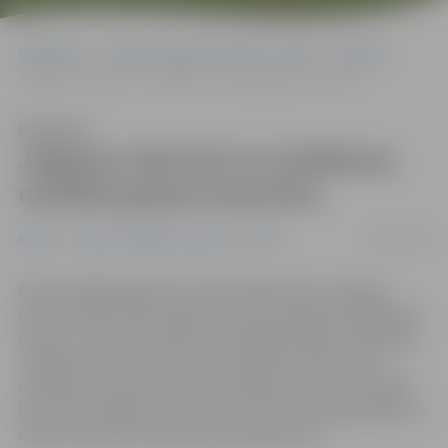
Sākumlapa
Portāla “Jelgavas Vēstnesis” arhīvs
Pilsētā
Jelgavas slimnīcā no trešdienas noteikta gripas karantīna
Klausīties
Jelgavas slimnīcā no trešdienas
noteikta gripas karantīna
16/01/2019
Pilsētā
Portāla “Jelgavas Vēstnesis” arhīvs
Pēc aktuālajiem gripas monitoringa datiem Jelgavā
šobrīd saslimstība ar gripu vēl nav sasniegusi epidēmijas
slieksni, taču, lai izvairītos no plašākas gripas izplatības,
Jelgavas pilsētas slimnīcā no šodienas, 16. janvāra, ir
noteikta karantīna. Slimnīcas vadība aicina iedzīvotājus
bez liekas vajadzības ārstniecības iestādi neapmeklēt un
ievērot slimnīcas noteiktos ierobežojumus.