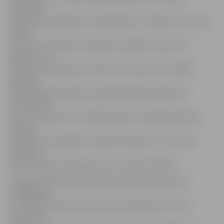
slimnieku
laboratorijas slēdzienu šobrīd gaida. «Saslimušo ir daudz
vairāk,
tikai ne visi vēršas ārstniecības iestādē. Zinām, ka ir
ģimenes, no
kurām viens ģimenes loceklis ir slimnīcā, bet vairāki
ģimenes
locekļi ārstējas mājās. Lai gan epidēmija pilsētā nav
izsludināta,
mēs, lai izvairītos no tālākas gripas vai augšējo elpceļu
slimību
izplatības, nolēmām izsludināt karantīnu un noteikt
slimnīcas
apmeklējuma ierobežojumus,» skaidro S.Ābola.
Jelgavas pilsētas slimnīca apmeklētājus aicina būt
atbildīgiem
un ievērot slimnīcā noteiktos ierobežojumus. Proti,
karantīnas