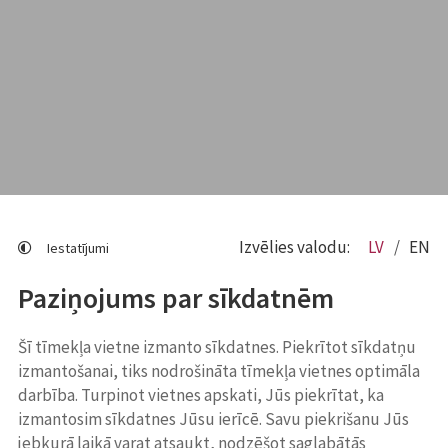
Izvēlies valodu:
LV
EN
Iestatījumi
Paziņojums par sīkdatnēm
Šī tīmekļa vietne izmanto sīkdatnes. Piekrītot sīkdatņu
izmantošanai, tiks nodrošināta tīmekļa vietnes optimāla
darbība. Turpinot vietnes apskati, Jūs piekrītat, ka
izmantosim sīkdatnes Jūsu ierīcē. Savu piekrišanu Jūs
jebkurā laikā varat atsaukt, nodzēšot saglabātās