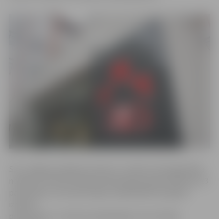
SIA «Jelgavas pilsētas slimnīca» virsārste Solveiga Ābola
norāda, ka slimnīcā laboratoriski gripa apstiprināta jau 23
pacientiem, no kuriem daļa ir hospitalizēti ar gripas
izraisītu
pneimoniju un citām komplikācijām, bet vēl daļa