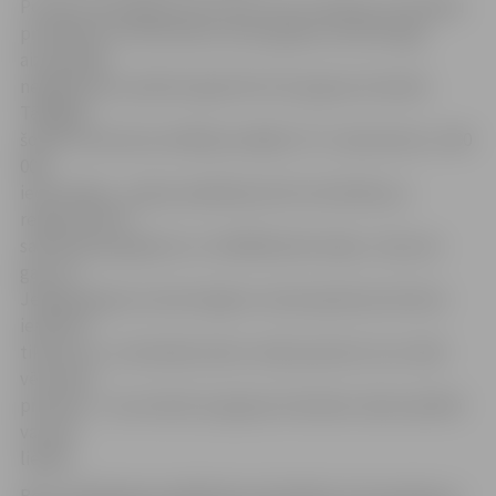
Portāls www.jelgavasvestnesis.lv jau rakstīja, ka Slimību
profilakses un kontroles centra gripas monitoringā,
aizvadītajā
nedēļā mūsu pilsētā reģistrēti četri gripas slimnieki.
Tādējādi
šobrīd intensīvais rādītājs nedēļā ir 57,7 saslimušie uz 100
000
iedzīvotāju – gripas epidēmija tiek izsludināta, ja
reģistrēti 100
saslimšanas gadījumi uz 100 000 iedzīvotāju. Jāuzsver
gan, ka
Jelgavā gripas monitoringā no visiem ģimenes ārstiem
iesaistīti
tikai četri, un aktuālos datus veido pacienti, kuri reāli
vērsušies
pie ārsta – tas nozīmē, ka gripas slimnieku skaits pilsētā
var būt
lielāks.
Bet Latvijā gripas epidēmija izsludināta no 15. janvāra, jo