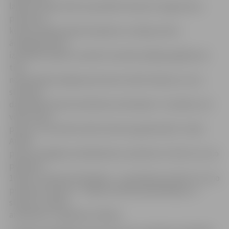
laikā tuvinieki drīkst apmeklēt tikai ļoti smagi slimus
pacientus,
kuriem nepieciešama kopšana un atļauju devis
ārstējošais ārsts,
izsniedzot īpašu caurlaidi. Savukārt pārējos gadījumos
tiek
nodrošināta iespēja pacientam atstāt sūtījumu, kuru
slimnīcas
darbinieki nodos konkrētam slimniekam. Tuvinieki, kuri
vēlas nodot
paciņu, to aicināti atstāt slimnīcas garderobē 3. stāvā.
Atstāt
paciņu iespējams darbdienās no pulksten 11 līdz 13 un no
pulksten
16 līdz 17.30, bet brīvdienās – no pulksten 11 līdz 13 un no
pulksten 15 līdz 17. «Tāpat aicinām apmeklētājus uz
slimnīcu nenākt
ar bērniem,» papildina S.Ābola.