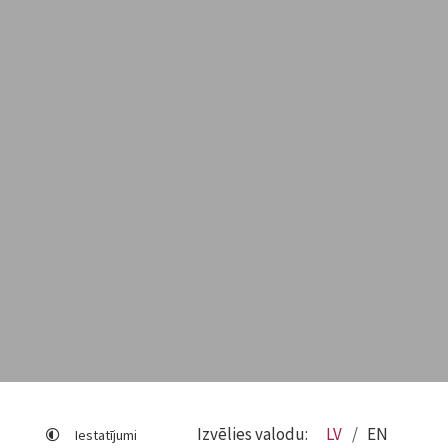
Izvēlies valodu:
LV
EN
Iestatījumi