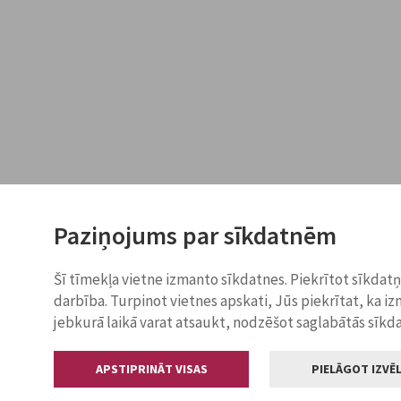
Paziņojums par sīkdatnēm
Šī tīmekļa vietne izmanto sīkdatnes. Piekrītot sīkdat
darbība. Turpinot vietnes apskati, Jūs piekrītat, ka i
jebkurā laikā varat atsaukt, nodzēšot saglabātās sīkd
APSTIPRINĀT VISAS
PIELĀGOT IZVĒL