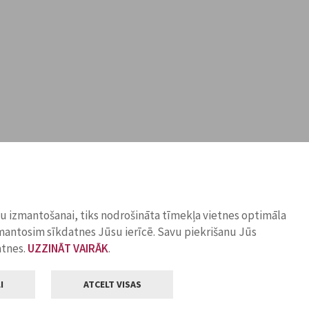
ņu izmantošanai, tiks nodrošināta tīmekļa vietnes optimāla
zmantosim sīkdatnes Jūsu ierīcē. Savu piekrišanu Jūs
atnes.
UZZINĀT VAIRĀK
.
I
ATCELT VISAS