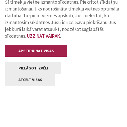
Šī tīmekļa vietne izmanto sīkdatnes. Piekrītot sīkdatņu
izmantošanai, tiks nodrošināta tīmekļa vietnes optimāla
darbība. Turpinot vietnes apskati, Jūs piekrītat, ka
izmantosim sīkdatnes Jūsu ierīcē. Savu piekrišanu Jūs
jebkurā laikā varat atsaukt, nodzēšot saglabātās
sīkdatnes.
UZZINĀT VAIRĀK
.
APSTIPRINĀT VISAS
PIELĀGOT IZVĒLI
ATCELT VISAS