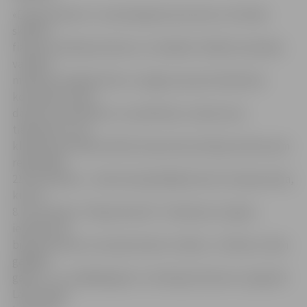
«Eksperiments» ir Latvenergo koncerna 8. un 9. klašu
skolēnu
fizikas erudīcijas konkurss. Lai iekļūtu finālā, komandas
vairākus
mēnešus mācījās fiziku un apguva prasmi darboties
komandā, risinot
daudzus teorētiskus un praktiskus uzdevumus
tiešsaistē un arī
klātienē pusfinālu kārtās. Kopumā erudīcijas konkursam
reģistrējās
211 komandas – konkursā piedalījās katra 5 Latvijas skola,
kurā ir
8. vai 9. klases. “Eksperiments” notiek jau 21. gadu,
iepriekš tas
bija pazīstams ar nosaukumiem «Vatiņš», «Voltiņš»,«Kam
gaišāka
galva?» un «Gaišākā galva». Erudīcijas konkursu organizē
Latvenergo