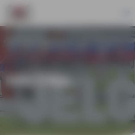
IZGLĪTĪBA