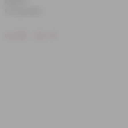
koncerns.
Foto: publicitātes
Drukāt
Dalīties