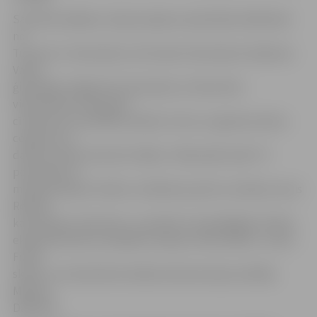
Savukārt pārējos Latvijas reģionus pārstāvēs dalībnieki
no
Tukuma 3. vidusskolas, Skrundas vidusskolas, Madonas
Valsts
ģimnāzijas, Rīgas 94. vidusskolas un Nautrēnu
vidusskolas. Komandas
cīnīsies par erudītāko skolēnu titulu un galveno balvu
ceļojumu uz
daudzu fiziķu dzimteni Itāliju. Fināla spēli vadīs TV
personība un
mūziķis Kaspars Zlidnis, izklaides pauzēs uzstāsies Lauris
Reiniks,
kā arī grupa «Gain Fast», savukārt ar iespaidīgiem fizikas
eksperimentiem izklaidēs Latvijas Universitātes «Jauno
Fiziķu
skola» un interaktīvās mākslas laboratorijas vadītājs
Mārtiņš
Dāboliņš.