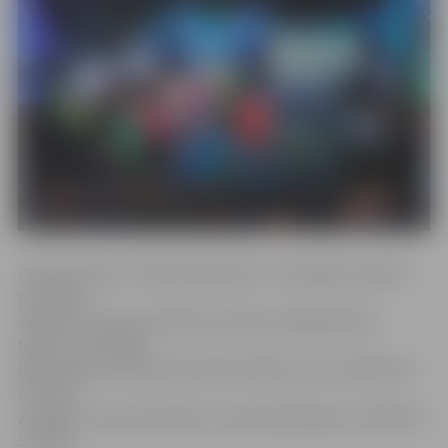
«Eksperiments» fināla piedalīsies un Zemgales reģionu
pārstāvēs
Jelgavas Valsts ģimnāzijas komanda «Magnētiskais
fokuss»: skolotāja
Baiba Daģe, komandas kapteinis Ralfs Leitis, dalībnieki –
Amanda
Zvaigzne, Anna Oseņņikova, Anastasija Šļapina un Rihards
Seržāns.