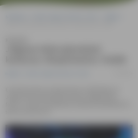
Sākumlapa
Portāla “Jelgavas Vēstnesis” arhīvs
Izglītība
Jelgavas Valsts ģimnāzisti konkursa «Eksperiments» finālā!
Klausīties
Jelgavas Valsts ģimnāzisti
konkursa «Eksperiments» finālā!
07/05/2016
Izglītība
Portāla “Jelgavas Vēstnesis” arhīvs
Erudīcijas konkursa «Eksperiments» finālā iekļuvusi
Jelgavas Valsts ģimnāzijas komanda «Magnētiskais
fokuss». Konkursa tiešraide būs skatāma telekanālā LNT,
sākums pulksten 18.