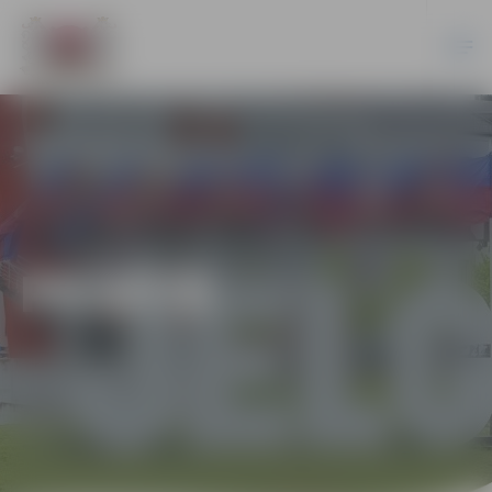
PILSĒTĀ