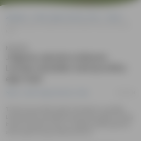
Sākumlapa
Portāla “Jelgavas Vēstnesis” arhīvs
Pilsētā
Jelgavas zaļsvārce iekļauta Latvijas skaistāko Ziemassvētku egļu
topā
Klausīties
Jelgavas zaļsvārce iekļauta
Latvijas skaistāko Ziemassvētku
egļu topā
02/01/2016
Pilsētā
Portāla “Jelgavas Vēstnesis” arhīvs
Tūrisma ziņu portāls Latvijā «Travelnews.lv» apzinājis
Latvijas pilsētu skaistākās Ziemassvētku eglītes. Portāla
izcelto 33 zaļsvārču vidū ir arī Jelgavas pilsētas galvenā
svētku egle Hercoga Jēkaba laukumā.