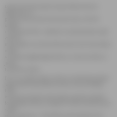
Izgaismotā svētku egle Hercoga Jēkaba laukumā
jelgavniekus un
pilsētas viesus priecēs līdz janvāra vidum, informē
iestāde
«Pilsētsaimniecība». Jāpiebilst, ka pilsētas galveno egli
veido 45
mazas eglītes, kas iestiprinātas dzelzs konstrukcijā. Egle
rotāta,
izmantojot pagājušā gada dekorus, virteņu bumbas un
jaunas
spuldzīšu virtenes.
Par to, ka Jelgavas egle ir skaista un tā patīk gan pašiem
jelgavniekiem, gan pilsētas viesiem, liecina sociālajos
tīklos
ievietotie fotoattēli. Iedzīvotāji pie zaļsvārces labprāt
fotografējas. Būtiski, ka šogad arī cilvēku attieksme pret
svētku
egli ir mainījusies – Pašvaldības policija šogad vēl nav