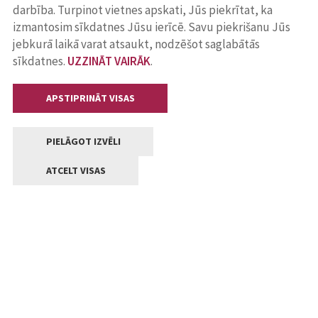
darbība. Turpinot vietnes apskati, Jūs piekrītat, ka
izmantosim sīkdatnes Jūsu ierīcē. Savu piekrišanu Jūs
jebkurā laikā varat atsaukt, nodzēšot saglabātās
sīkdatnes.
UZZINĀT VAIRĀK
.
APSTIPRINĀT VISAS
PIELĀGOT IZVĒLI
ATCELT VISAS
Kontakti