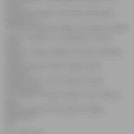
saņēmusi
izsaukumus par kādiem iedzīvotāju radītiem egles
bojājumiem un
vandālisku attieksmi pret dekoru, kā tas bijis citus gadus.
Portāls «Travelnews.lv» par īpaši skaistu atzinis arī
Saldus,
Priekules, Kuldīgas, Daugavpils, Gulbenes, Jēkabpils,
Liepājas,
Limbažu, Madonas, Rēzeknes, Rīgas, Sabiles,
Salacgrīvas,
Saulkrastu, Talsu, Tukuma, Valmieras, Valkas,
Smiltenes, Balvu,
Cēsu, Dobeles, Jūrmalas, Krāslavas, Līvānu, Madonas,
Ogres,
Siguldas, Ventspils, Preiļu, Aglonas un Dagdas
Ziemassvētku
egli.
Foto: Raitis Supe