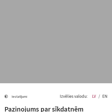
Izvēlies valodu:
LV
EN
Iestatījumi
Paziņojums par sīkdatnēm