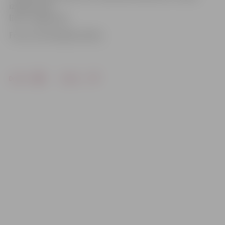
izstāžu zālē
līdz 2. augustam.
Foto: no K.Seržānes arhīva
Drukāt
Dalīties