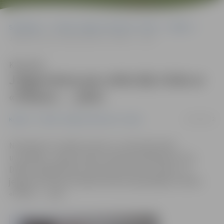
Sākumlapa
Portāla “Jelgavas Vēstnesis” arhīvs
Kultūra
Jelgavniece par zelta āķi cīnās ar «Pilienu … jūrā»
Klausīties
Jelgavniece par zelta āķi cīnās ar
«Pilienu … jūrā»
16/07/2012
Kultūra
Portāla “Jelgavas Vēstnesis” arhīvs
Noskaidrots izstāde-konkurss «Zelta āķis 2012»
uzvarētājs – galveno balvu saņēma baušķeniece Ilze
Dābola. Šogad darbu tēma bija saistīta ar ūdeni, un
jelgavniece Kate Seržāne konkursā piedalījās ar darbu
«Piliens … jūrā».