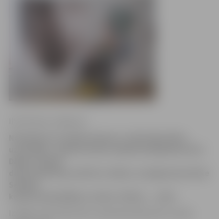
Ilze Knusle-Jankevica
Noskaidrots izstāde-konkurss «Zelta āķis 2012»
uzvarētājs – galveno balvu saņēma baušķeniece Ilze
Dābola. Šogad
darbu tēma bija saistīta ar ūdeni, un jelgavniece Kate
Seržāne
konkursā piedalījās ar darbu «Piliens … jūrā».
Izstāde «Zelta āķis 2012» apskatāma Bauskas muzeja