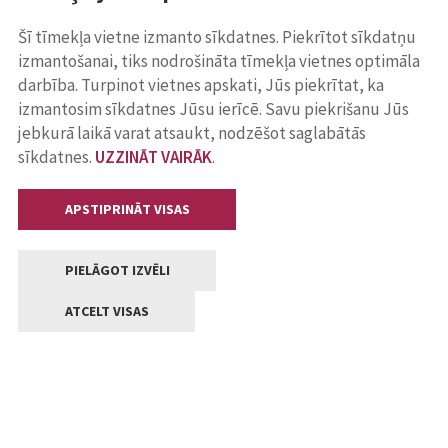
Šī tīmekļa vietne izmanto sīkdatnes. Piekrītot sīkdatņu
izmantošanai, tiks nodrošināta tīmekļa vietnes optimāla
darbība. Turpinot vietnes apskati, Jūs piekrītat, ka
izmantosim sīkdatnes Jūsu ierīcē. Savu piekrišanu Jūs
jebkurā laikā varat atsaukt, nodzēšot saglabātās
sīkdatnes.
UZZINĀT VAIRĀK
.
APSTIPRINĀT VISAS
PIELĀGOT IZVĒLI
ATCELT VISAS