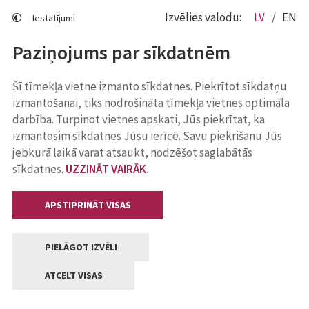
Izvēlies valodu:
LV
EN
Iestatījumi
Paziņojums par sīkdatnēm
Šī tīmekļa vietne izmanto sīkdatnes. Piekrītot sīkdatņu
izmantošanai, tiks nodrošināta tīmekļa vietnes optimāla
darbība. Turpinot vietnes apskati, Jūs piekrītat, ka
izmantosim sīkdatnes Jūsu ierīcē. Savu piekrišanu Jūs
jebkurā laikā varat atsaukt, nodzēšot saglabātās
sīkdatnes.
UZZINĀT VAIRĀK
.
APSTIPRINĀT VISAS
PIELĀGOT IZVĒLI
ATCELT VISAS