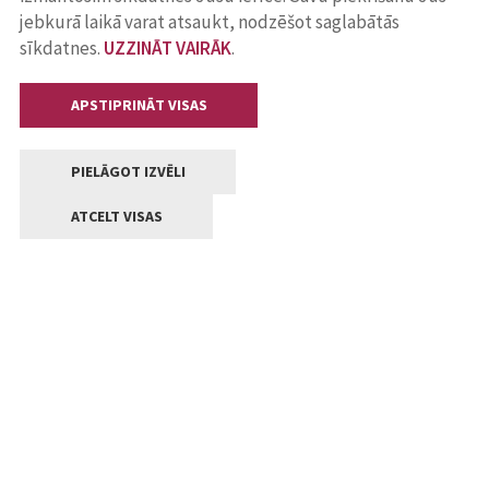
jebkurā laikā varat atsaukt, nodzēšot saglabātās
sīkdatnes.
UZZINĀT VAIRĀK
.
APSTIPRINĀT VISAS
PIELĀGOT IZVĒLI
ATCELT VISAS
Kontakti
Jelgavas valstpilsētas pašvaldība