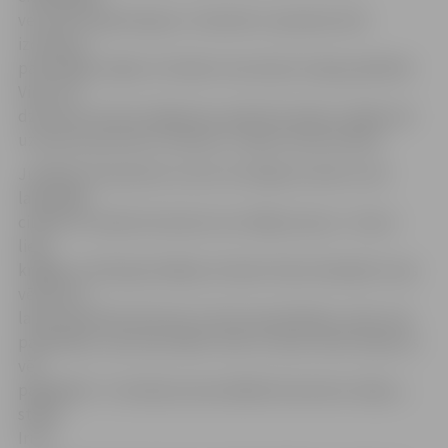
vecumā ir apbrīnojama. «Vienmēr ir pieradusi būt
izcilniece,
patstāvīga, tāpēc arī šodien man daudz neļauj palīdzēt.
Viņa visu
dzīvi par sevi ļoti rūpējusies, grib būt skaista, tāpēc ļoti
uztraucas par katru ciemiņu,» stāsta Irmas kundze.
Jubilāres draudzene uzsver, ka Valijas kundze ir ļoti
labsirdīgs
cilvēks un nekad nevienam nav vēlējusi ļaunu. «Viņa ir
liela
krājēja un bieži gremdējas atmiņās. Nesen šķirojām viņas
vēl krievu
laikā saņemtās vēstules. Es tās viņai pārlasīju, saku, kas
parakstījis, viņa man atbild: «Nē, to nevar mest laukā, es
vēl
paglabāšu. To rakstīja mana labākā draudzene Lidija»,»
stāsta
Irma.