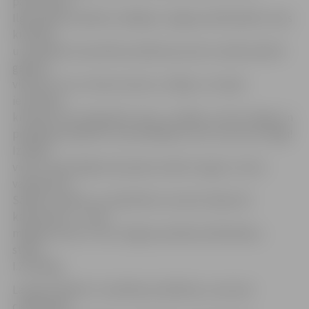
pārtrauktas.
Ilgus gadus jubilāre strādājusi Jelgavas bibliotēkā. Irmas
kundzes
un jubilāres draudzība aizsākusies pirms vairāk nekā 20
gadiem
vilcienā. «Es ar vilcienu devos uz Rīgu un stacijā
ieraudzīju
kundzīti, kas stiepj lielu somu. Jautāju, vai nav smagi, un
piedāvāju palīdzēt. Viņa atbildēja: nē, nē, man nav smagi!
Izrādās,
viņa uz tirgu Rīgā veda pašas veidotus egļu un sūnu
vainadziņus.
Sākām runāties un atskārtām, ka esam tikpat kā
kaimiņienes – mūsu
mājām pa vidu ir vien Jelgavas pilsētas bibliotēka,»
stāsta
I.Zemloga.
Lai gan jubilārei ir veselības problēmas, viņa savā
cienījamajā