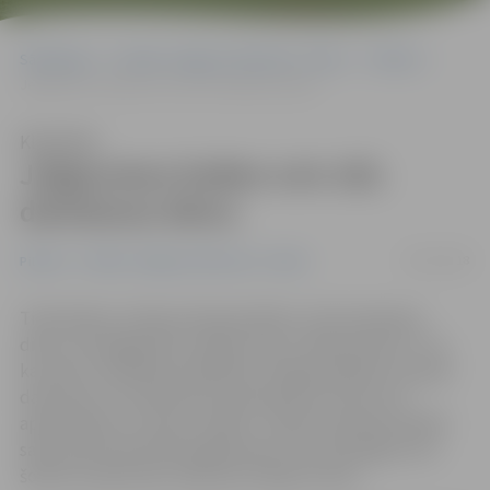
Sākumlapa
Portāla “Jelgavas Vēstnesis” arhīvs
Pilsētā
Jelgavniece šodien svin 102. dzimšanas dienu
Klausīties
Jelgavniece šodien svin 102.
dzimšanas dienu
26/12/2018
Pilsētā
Portāla “Jelgavas Vēstnesis” arhīvs
Tieši šodien, Otrajos Ziemassvētkos, 102. dzimšanas
dienu svin jelgavniece Valija Lūriņa. «Neskatoties uz to,
ka viņai ir veselības problēmas, Valija joprojām visu grib
darīt pati un vienmēr būt sapucējusies. Viņa ir ļoti
apbrīnojams un stiprs cilvēks,» tā par šīs dienas jubilāri
saka viņas draudzene jelgavniece Irma Zemloga, kura
šobrīd uzņēmusies rūpes par Valijas kundzi.