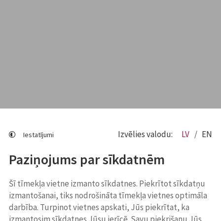
Izvēlies valodu:
LV
EN
Iestatījumi
Paziņojums par sīkdatnēm
Šī tīmekļa vietne izmanto sīkdatnes. Piekrītot sīkdatņu
izmantošanai, tiks nodrošināta tīmekļa vietnes optimāla
darbība. Turpinot vietnes apskati, Jūs piekrītat, ka
izmantosim sīkdatnes Jūsu ierīcē. Savu piekrišanu Jūs