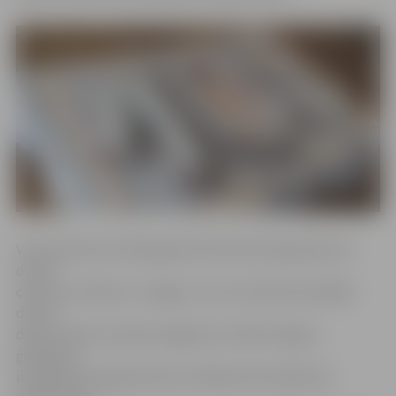
V.Lūriņa dzimusi 1916. gada 26. decembrī Igaunijā, bet
dzīves
ceļš viņu atvedis uz Jelgavu, kur arī nodzīvota lielākā
dzīves
daļa. Kundze savulaik Jelgavā ar izcilību beigusi
ģimnāziju,
iestājusies augstskolā, bet mācības kara laikā tika