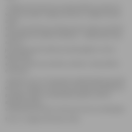
Jubilārei ļoti interesē, kas notiek pilsētā un Latvijā. «Es
viņai lasu priekšā «Jelgavas Vēstnesi», obligāti viņa liek
izlasīt
sleju, kurā rakstītas mirušās personas. Tāpat viņa šobrīd
interesējas par valdības veidošanu – cītīgi klausās ziņas
radio un
jau kā šahā paredz nākamos politiķu gājienus. Viņai ir
apbrīnojama
atmiņa, atceras visu politiķu uzvārdus!» saka jubilāres
draudzene.
Jāpiebilst, ka rīt, 27. decembrī, jubilāri klātienē apsveikt
dosies arī Jelgavas Sociālo lietu pārvaldes darbinieki, lai
pasniegtu ziedus un pašvaldības pabalsts 143 eiro
apmērā veselības
uzlabošanai personām, kurām aprit simts vai vairāk gadu.
Foto: no «Jelgavas Vēstneša» arhīva