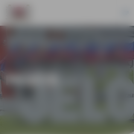
PILSĒTĀ