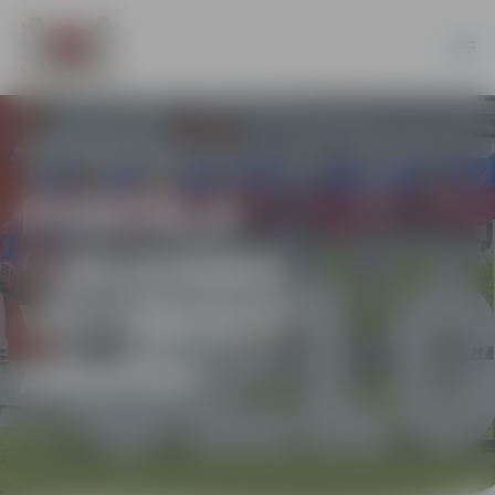
PORTĀLA
“JELGAVAS
VĒSTNESIS”
ARHĪVS