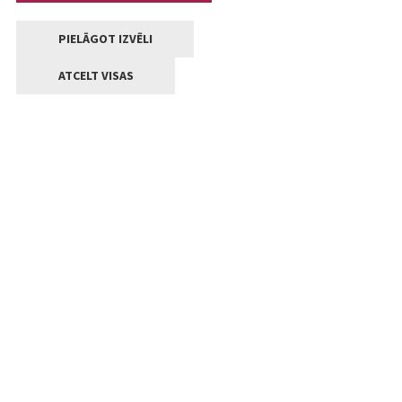
PIELĀGOT IZVĒLI
ATCELT VISAS
Kontakti
Jelgavas valstpilsētas pašvaldība
Lielā iela 11, Jelgava, LV-3001
+371 63005522
pasts@jelgava.lv