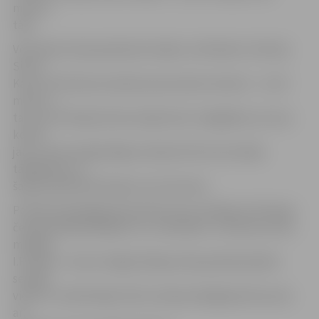
metrus
tālu.
Vēl šodien lodes grūšanā startēja «cerībnieks» Dmitrijs
Silovs.
Kaut arī Dmitrijs sasniedza personisko rekordu – 11,53
metrus –,
tas viņu ierindoja tikai sestajā vietā. Jāatgādina, ka viņa
kontā
jau ir zelta medaļa šķēpa mešanā. Vēl viņš startēja
tāllēkšanā, un
šajā disciplīnā Dmitrijam ceturtā vieta.
Portāls www.jelgavasvestnesis.lv jau rakstīja, ka Eiropas
čempionātā piedalījās trīs «cerībnieki». D.Silovam zelta
medaļa,
I.Priedei – bronza. Edgars Bergs lodes grūšanā palika
sestajā
vietā. Uz Lielbritāniju līdzi Latvijas delegācijai devusies
arī