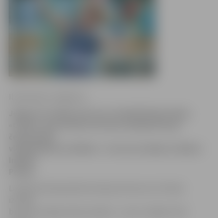
Ilze Knusle-Jankevica
Jelgavas invalīdu sporta un rehabilitācijas kluba
«Cerība» sportistiem vēl viena medaļa Eiropas
čempionātā
vieglatlētikā invalīdiem – bronzas medaļu izcīnījusi
Ingrīda
Priede.
Latvijas Paralimpiskā komiteja informē, ka I.Priede
izcīnīja
bronzas medaļu diska mešanā – viņa to raidīja 27,63