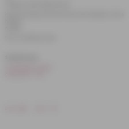
Jelgavas trenere Maija Ukstiņa.
Kopumā Latvijas sportistiem divas zelta medaļas un viena
bronzas
medaļa.
Foto: Juris Bērziņš-Soms
Saistītās ziņas
«Cerībniekam» Eiropas
čempionātā – zelts
Drukāt
Dalīties