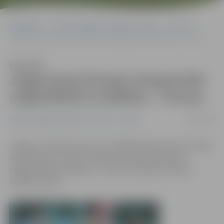
Sākumlapa
Portāla “Jelgavas Vēstnesis” arhīvs
Sports
Jelgavniecei Eiropas čempionātā vieglatlētikā invalīdiem – bronza
Klausīties
Jelgavniecei Eiropas čempionātā
vieglatlētikā invalīdiem – bronza
23/08/2014
Portāla “Jelgavas Vēstnesis” arhīvs
Sports
Jelgavas invalīdu sporta un rehabilitācijas kluba «Cerība»
sportistiem vēl viena medaļa Eiropas čempionātā
vieglatlētikā invalīdiem – bronzas medaļu izcīnījusi
Ingrīda Priede.