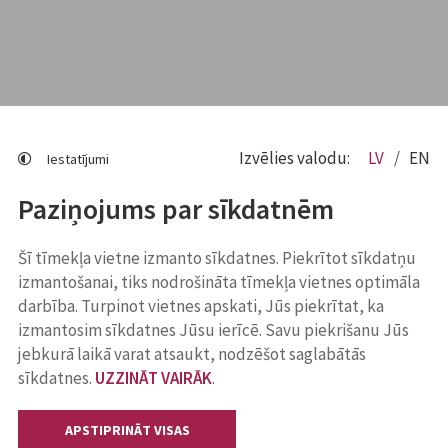
Izvēlies valodu:
LV
EN
Iestatījumi
Paziņojums par sīkdatnēm
Šī tīmekļa vietne izmanto sīkdatnes. Piekrītot sīkdatņu
izmantošanai, tiks nodrošināta tīmekļa vietnes optimāla
darbība. Turpinot vietnes apskati, Jūs piekrītat, ka
izmantosim sīkdatnes Jūsu ierīcē. Savu piekrišanu Jūs
jebkurā laikā varat atsaukt, nodzēšot saglabātās
sīkdatnes.
UZZINĀT VAIRĀK
.
APSTIPRINĀT VISAS