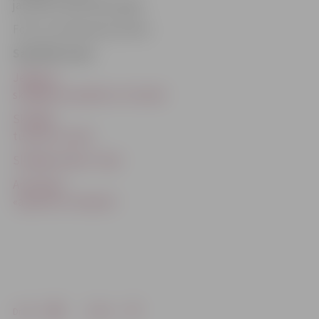
jauniešu izlasē 2015. gadā.
Foto: no A.Gerasevas arhīva
Saistītās ziņas
Jelgavas
skrējējiem panākumi Jūrmalā
Skrējēja
turpina uzvarēt
Skrējēja iekļūst Top6
Anastasija
«apskrien» olimpieti
Drukāt
Dalīties