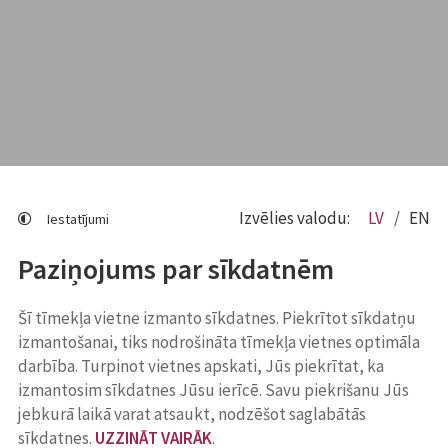
Izvēlies valodu:
LV
EN
Iestatījumi
Paziņojums par sīkdatnēm
Šī tīmekļa vietne izmanto sīkdatnes. Piekrītot sīkdatņu
izmantošanai, tiks nodrošināta tīmekļa vietnes optimāla
darbība. Turpinot vietnes apskati, Jūs piekrītat, ka
izmantosim sīkdatnes Jūsu ierīcē. Savu piekrišanu Jūs
jebkurā laikā varat atsaukt, nodzēšot saglabātās
sīkdatnes.
UZZINĀT VAIRĀK
.