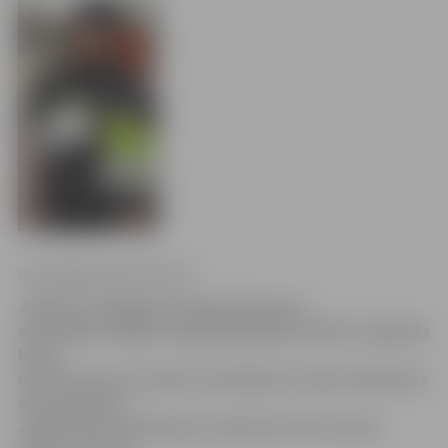
www.jelgavasvestnesis.lv
Jelgavas skrējēja Anastasija Geraseva
aizvadītās nedēļas nogalē piedalījās «ASICS» Siguldas
kalnu
maratonā, kas ir īpašs izaicinājums visiem skriešanas
entuziastiem.
Jelgavniece 36 kilometru distancē savā vecuma