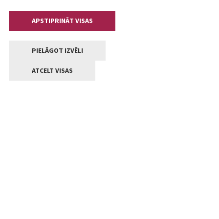
APSTIPRINĀT VISAS
PIELĀGOT IZVĒLI
ATCELT VISAS
Kontakti
Jelgavas valstpilsētas pašvaldība
Lielā iela 11, Jelgava, LV-3001
+371 63005522