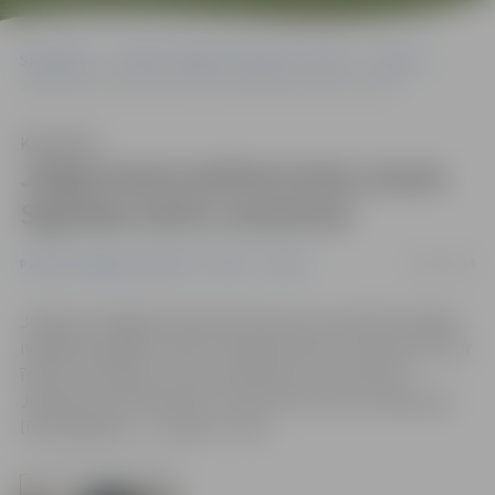
Sākumlapa
Portāla “Jelgavas Vēstnesis” arhīvs
Sports
Jelgavniecei pārliecinoša uzvara Siguldas kalnu maratonā
Klausīties
Jelgavniecei pārliecinoša uzvara
Siguldas kalnu maratonā
28/10/2014
Portāla “Jelgavas Vēstnesis” arhīvs
Sports
Jelgavas skrējēja Anastasija Geraseva aizvadītās nedēļas
nogalē piedalījās «ASICS» Siguldas kalnu maratonā, kas ir
īpašs izaicinājums visiem skriešanas entuziastiem.
Jelgavniece 36 kilometru distancē savā vecuma grupā –
līdz 18 gadiem – izcīnīja 1. vietu.