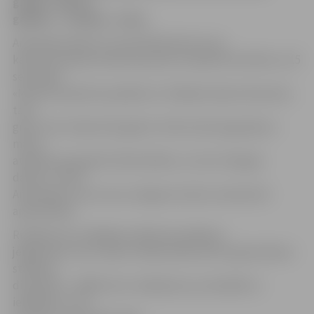
grupā – līdz 18
gadiem – izcīnīja 1. vietu.
Anastasija stāsta, ka viņai 36 kilometrus pa
kalniem izdevās noskriet piecās stundās 26 minūtēs un 15
sekundēs.
«Man ļoti patika šis pasākums. Skrējiens bija interesants,
taču
grūts, bet cīnījos līdz galam. Otrās vietas ieguvēja no
manis
atpalika par gandrīz 40 minūtēm, un tas ir diezgan
daudz,» atzīst
Anastasija, kura ar savu sniegumu kalnu maratonā ir
apmierināta.
Runājot par tuvākajiem nākotnes plāniem,
jelgavniece min, ka pēc mēneša sāks aktīvu gatavošanos
stadiona
disciplīnai – 3000 metru skrējienam, jo kandidē uz
iekļūšanu U-18