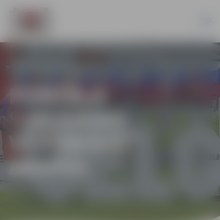
PORTĀLA
“JELGAVAS
VĒSTNESIS”
ARHĪVS