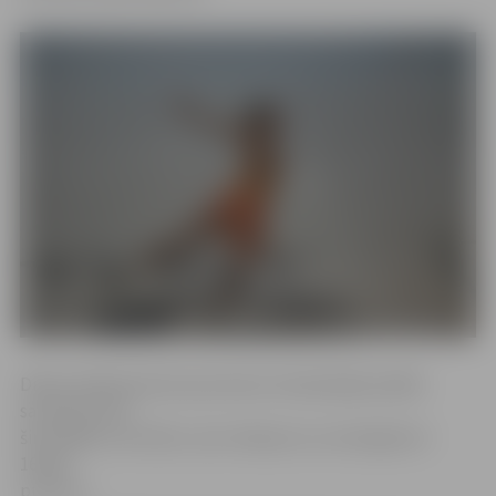
Diāna Lillehammeres jaunatnes olimpiskajās spēlēs
sasniedza līdz
šim labāko rezultātu, abu slidojumu summā gūstot
165.60
punktus.