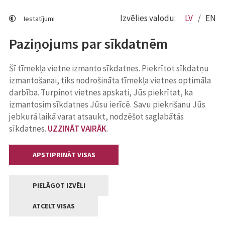
Izvēlies valodu:
LV
EN
Iestatījumi
Paziņojums par sīkdatnēm
Šī tīmekļa vietne izmanto sīkdatnes. Piekrītot sīkdatņu
izmantošanai, tiks nodrošināta tīmekļa vietnes optimāla
darbība. Turpinot vietnes apskati, Jūs piekrītat, ka
izmantosim sīkdatnes Jūsu ierīcē. Savu piekrišanu Jūs
jebkurā laikā varat atsaukt, nodzēšot saglabātās
sīkdatnes.
UZZINĀT VAIRĀK
.
APSTIPRINĀT VISAS
PIELĀGOT IZVĒLI
ATCELT VISAS