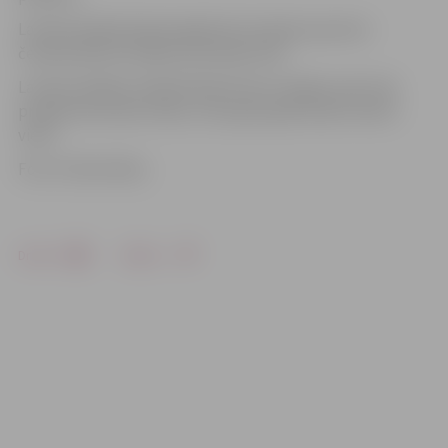
Latvijas daiļslidotāja Angelika Kučvaļska pasaules
čempionātā ierindojās septītajā vietā.
Latvijas labākais daiļslidotājs Deniss Vasiļjevs pēc īsās
programmas bija trešais, taču galu galā sanāca tikai 8.
vieta.
Foto: Publicitātes
Drukāt
Dalīties