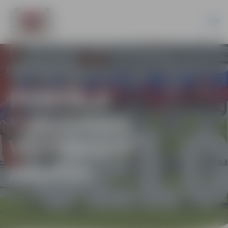
PORTĀLA
“JELGAVAS
VĒSTNESIS”
ARHĪVS