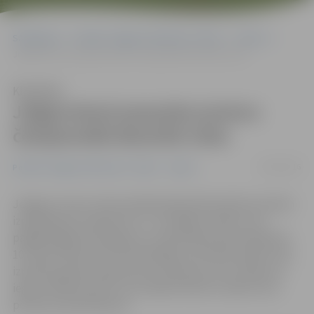
Sākumlapa
Portāla “Jelgavas Vēstnesis” arhīvs
Sports
Jelgavniecei pasaules junioru čempionātā desmitā vieta
Klausīties
Jelgavniecei pasaules junioru
čempionātā desmitā vieta
19/03/2016
Portāla “Jelgavas Vēstnesis” arhīvs
Sports
Jelgavas Ledus skolas daiļslidotāja Diāna Ņikitina šodien
izpildīja garo programmu, un nespēja uzlabot savu
pagājuša gada sasniegumu, kopvērtējumā ierindojoties
10. vietā. Debrecenā notiekošajās sacensībās šodien tika
izpildītas garās programmas, Diāna par savu slidojumu
ieguva 94.43 punktus, kas neļāva būtiski uzlabot savu
pozīciju kopvērtējumā.