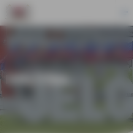
IZGLĪTĪBA