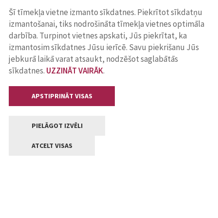
Šī tīmekļa vietne izmanto sīkdatnes. Piekrītot sīkdatņu
izmantošanai, tiks nodrošināta tīmekļa vietnes optimāla
darbība. Turpinot vietnes apskati, Jūs piekrītat, ka
izmantosim sīkdatnes Jūsu ierīcē. Savu piekrišanu Jūs
jebkurā laikā varat atsaukt, nodzēšot saglabātās
sīkdatnes.
UZZINĀT VAIRĀK
.
APSTIPRINĀT VISAS
PIELĀGOT IZVĒLI
ATCELT VISAS