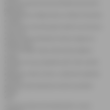
konkursā Latvijas komandu pārstāvēja divas jaunietes –
jelgavniece
E.Skrindževska un Rīgas Dizaina un mākslas vidusskolas
audzēkne
Laura Kreivina. Sacensību gaitā, izpildot visus konkursa
uzdevumus,
ekspertu žūrija novērtēja abu meiteņu sniegumu ar
augstāko atzīmi
un zelta medaļām. Tāpat meitenes bija vienīgās no
Latvijas
komandas, kuras par augstāko punktu skaitu saņēma
prestižo
apbalvojumu «Best of nation», norāda Valsts izglītības
attīstības
aģentūras (VIAA) Sabiedrisko attiecību speciāliste
Kristīne
Keiča.
«Šis konkurss bija izcils komandas darbs. Ja Laura