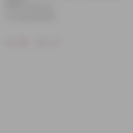
fonds un Latvijas valsts.
Foto: publicitātes/VIAA
Drukāt
Dalīties