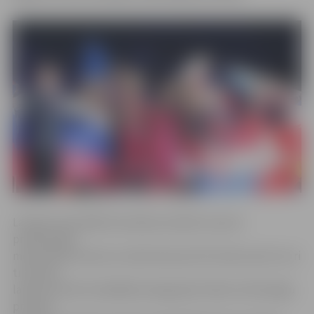
Latvijas nacionālās komandas sastāvā uz jauno
profesionāļu
meistarības konkursu devās kopumā 12 konkursanti, kuri
trīs dienu
laikā sacentās 10 dažādās kategorijās. Modes tehnoloģiju
prasmju