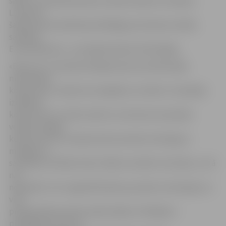
sākot ar tehniskā dizaina izstrādi, beidzot ar šūšanu.
L.Kreivina
šajā procesā vairāk bija atbildīga par dizaina izstrādi,
savukārt
E.Skrindževska – par izgatavošanas tehnoloģiju.
«Braucot uz starptautiskajiem jauno profesionāļu
meistarības
konkursiem, nekad nav iespējams uzminēt, cik spēcīgi
izrādīsies
konkurenti no citām valstīm un kā mūsu komandai
veiksies. Šogad
konkursā no 12 Latvijas konkursantiem seši ieguva
medaļas un
sasniedza izcilības līmeni. Šāds rezultāts ir ļoti labs, un tā
nav
nejaušība. Tas ir ieguldītā darba, jauniešu motivācijas un
viņu
profesionālo prasmju apliecinājums. Medaļas ir
pierādījums tam, ka