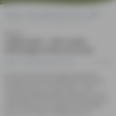
Sākumlapa
Portāla “Jelgavas Vēstnesis” arhīvs
Izglītība
Jelgavniecei – zelts modes tehnoloģiju konkursā Eiropā
Klausīties
Jelgavniecei – zelts modes
tehnoloģiju konkursā Eiropā
01/10/2018
Izglītība
Portāla “Jelgavas Vēstnesis” arhīvs
No 26. līdz 28. septembrim Ungārijas galvaspilsētā
Budapeštā notika Eiropas lielākais jauno profesionāļu
meistarības konkurss «EuroSkills 2018» – modes
tehnoloģiju kategorijā augstāko novērtējumu un zelta
medaļu saņēma Latvijas komandas pārstāve jelgavniece
Elīna Skrindževska, kura Jelgavas Amatu vidusskolā
apguvusi konstruētājas modelētājas profesiju.