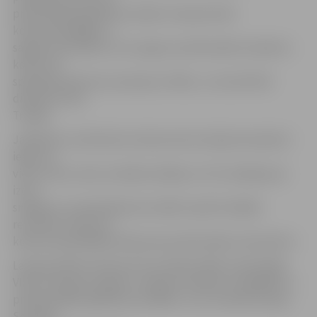
profesionālā izglītība Latvijā ir starptautiski
konkurētspējīga un
sagatavo jauniešus, kuri augstu profesionālo standartu
konkursā
spēj apliecināt savu prasmju izcilību,» rezumē VIAA
direktore Dita
Traidās.
Jāpiebilst, ka 28 valstu konkurencē Latvijas komanda ir
ieguvusi
vienu zelta, vienu sudraba medaļu un trīs medaļas par
izcilu
sniegumu, kopvērtējumā uzrādot septīto labāko
rezultātu. Kopumā
konkursā piedalījās 525 jaunie profesionāļi no 28 valstīm.
Latvijas dalību konkursā «EuroSkills 2018» nodrošināja
VIAA, īstenojot projektu «Karjeras atbalsts vispārējās un
profesionālās izglītības iestādēs», kuru finansē Eiropas
Sociālais