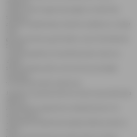
redzēja, ka
netieku ar kaut ko galā, nāca palīgā. Un otrādi. Mūsu
panākumu
pamatā ir oriģināla ideja, kvalitatīvs izpildījums un smags
darbs
gan pirms konkursa, gan tā laikā,» uzsver E.Skrindževska.
Savukārt
L.Kreivina papildina, ka ierobežotais laiks uzdevumu
izpildei
darbnīcā radīja spriedzi, taču precīzas savstarpējās
sadarbības
rezultātā tika izdarīts maksimums.
Jāpiebilst, ka pamata konkursa uzdevums jaunietēm bija
izgatavot
lietusmēteli no organizatoru sarūpētā auduma. Trīs
konkursa dienu
laikā konkursa dalībniecēm bija jāizstrādā savs darbs no
nulles –