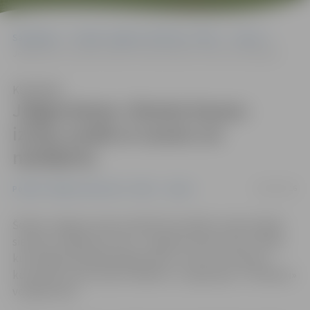
Sākumlapa
Portāla “Jelgavas Vēstnesis” arhīvs
Sports
Jelgavnieces «Domes kausa» izcīņu uzsāk ar uzvaru un neizšķirtu
Klausīties
Jelgavnieces «Domes kausa»
izcīņu uzsāk ar uzvaru un
neizšķirtu
08/10/2016
Portāla “Jelgavas Vēstnesis” arhīvs
Sports
Šodien Jelgavas Sporta hallē tika atklāts tradicionālais
sieviešu volejbola turnīrs «Jelgavas domes kauss 2016»,
kurā šogad piedalās jelgavnieces, Lietuvas «Kaunas»
komanda, sporta klubs «Babīte» un Igaunijas «TU/Eeden»
volejbolistes.