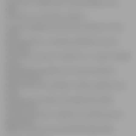
Rīt pulksten 12 jelgavnieces aizvadīs pēdējo turnīra
spēli,
sacenšoties ar sporta klubu «Babīte».
Portāls www.jelgavasvestnesis.lv jau vēstīja, ka turnīrs
notiek
pēc apļa sistēmas – komandas izspēlē katra ar katru
vienu spēli,
četrus setus, par katru uzvarēto setu – 1 punkts. Vienāda
punktu
skaita gadījumā augstāku vietu ieņem komanda ar
lielāku uzvarēto
spēļu skaitu; ja arī šis rādītājs ir vienāds, augstāku vietu
ieņem
komanda, kas uzvarējusi savstarpējo spēli. Spēles
paralēli notiek
uz diviem laukumiem. Jāpiebilst, ka volejbola sezona
jelgavniecēm
sāksies 15. oktobrī, kad notiks Baltijas līgas spēles.