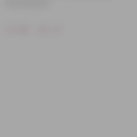
Foto: Austris Auziņš
Drukāt
Dalīties