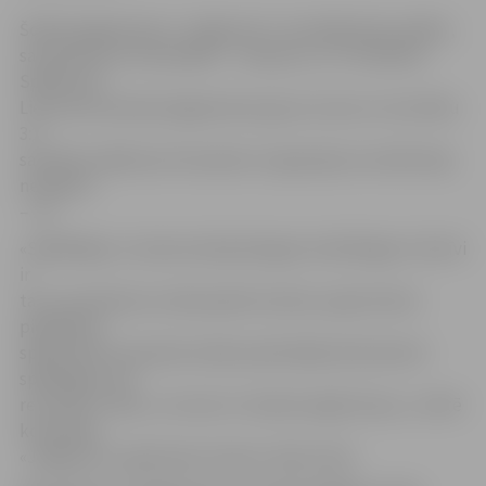
Šodien jelgavnieces «Jelgava/LU» aizvadīja divas spēles,
sacenšoties ar komandām – «Kaunas» un «TU/Eeden».
Spēlē pret
Lietuvas komandu jelgavnieces guva uzvaru ar rezultātu
3:1,
savukārt spēlē pret komandu no Igaunijas rezultāts bija
neizšķirts
– 2:2.
«Spēlētājas uz laukuma bija diezgan vienlīdzīgas. Pozitīvi
ir
tas, ka meitenes centās padot bumbu, ļaujot katrai
piedalīties
spēlē. Mūsu komandu šodien pārstāvēja tikai desmit
spēlētājas, bet
rezultāts ir labs, un mums ir izredzes iegūt kausu,» vērtē
komandas
«Jelgava/LU» galvenais treneris Jānis Leitis.