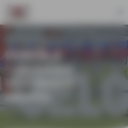
PORTĀLA
“JELGAVAS
VĒSTNESIS”
ARHĪVS