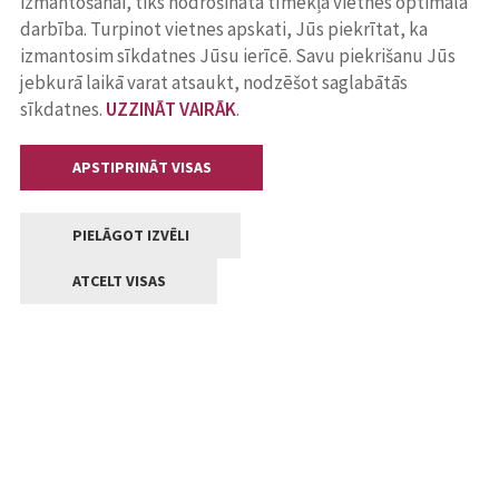
izmantošanai, tiks nodrošināta tīmekļa vietnes optimāla
darbība. Turpinot vietnes apskati, Jūs piekrītat, ka
izmantosim sīkdatnes Jūsu ierīcē. Savu piekrišanu Jūs
jebkurā laikā varat atsaukt, nodzēšot saglabātās
sīkdatnes.
UZZINĀT VAIRĀK
.
APSTIPRINĀT VISAS
PIELĀGOT IZVĒLI
ATCELT VISAS
Kontakti