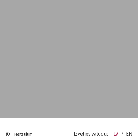
Izvēlies valodu:
LV
EN
Iestatījumi