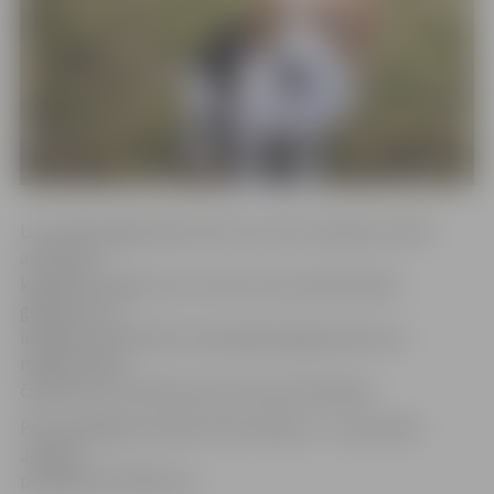
Uzrunātie jelgavnieki atzīst, ka suņu čipošanu vērtē
atzinīgi un
kā galveno ieguvumu uzsver, ka suņa pazušanas
gadījumā, to
iespējams identificēt. Aptaujātie jelgavnieki savu
mājdzīvnieku
čipošanu jau veikuši pirms normas ieviešanas.
Pēc jaunākajiem datiem līdz šodienai – 22. janvārim
Jelgavā
piereģistrēti 2383 suņi.