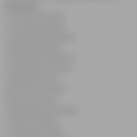
Kopvērtējums
1. JKK/I.Rudzīte A.Zentelis
2. LKK/I.Linde A.Veidemanis
3. TKK/S.Blumberga A.Bremanis
4. SK OB/D.Regža A.Regža
5. SK OB/E.Regža R.Freidensons
6. TKK/M.Bremane J.Bremanis
7. A41/I.Bērziņa R.Gulbis
8. RKK/J.Rudzīte J.Rudzītis
9. RKK/S.Jeske R.Jeske
10. RKK/E.Kāpostiņa P.Šveisbergs
11. JKK/D.Zīle J.Rēdlihs
12. JKK/V.Smilga K.Smilga