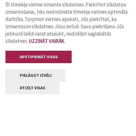
Šī tīmekļa vietne izmanto sīkdatnes. Piekrītot sīkdatņu
izmantošanai, tiks nodrošināta tīmekļa vietnes optimāla
darbība. Turpinot vietnes apskati, Jūs piekrītat, ka
izmantosim sīkdatnes Jūsu ierīcē. Savu piekrišanu Jūs
jebkurā laikā varat atsaukt, nodzēšot saglabātās
sīkdatnes.
UZZINĀT VAIRĀK
.
APSTIPRINĀT VISAS
PIELĀGOT IZVĒLI
ATCELT VISAS