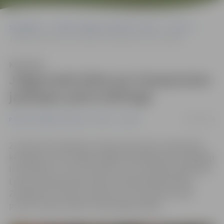
Sākumlapa
Portāla “Jelgavas Vēstnesis” arhīvs
Sports
Jelgavnieki kļūst par čempioniem jauktajos pāros kērlingā
Klausīties
Jelgavnieki kļūst par čempioniem
jauktajos pāros kērlingā
03/03/2016
Portāla “Jelgavas Vēstnesis” arhīvs
Sports
27. februārī noslēdzās Latvijas jaukto pāru čempionāts
kērlingā, kurā triumfēja Jelgavas kērlinga kluba spēlētāji
Ieva Rudzīte un Artis Zentelis, izcīnot tiesības pārstāvēt
Latviju Pasaules jaukto pāru čempionātā Karlstadē,
Zviedrijā no 16. līdz 23. aprīlim, kur tiks dalīti pirmie
punkti cīņā par dalību Olimpiskajās spēlēs.