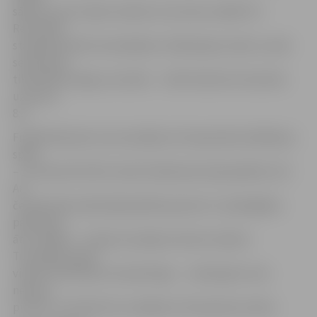
sākums, pēc trijiem endiem izvirzoties vadībā 7:0.
Rezultāta
starpība būtiski nemainījās arī nākamajos endos un pēc
sestā enda
tika fiksēts beigu rezultāts – JKK/I.Rudzīte A.Zentelis
uzvara ar
8:3.
Finālā tikās pāri, kas aizvadīja arī čempionāta atklāšanas
spēli
– 13. februārī LKK/I.Linde A.Veidemanis bija pārāki ar 6:3.
Arī
čempionāta izšķirošajā spēlē pasaules 12. spēcīgākais
pāris guva
ātru vadību – 3:0 pēc pirmajiem diviem endiem.
Turpinājums gan
viņiem izvērtās ļoti neveiksmīgs – netika gūts vairs
neviens
punkts un piedzīvots zaudējums 3:8 septiņos endos.