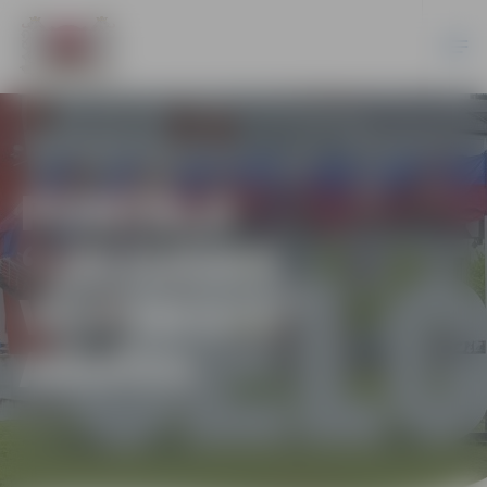
PORTĀLA
“JELGAVAS
VĒSTNESIS”
ARHĪVS