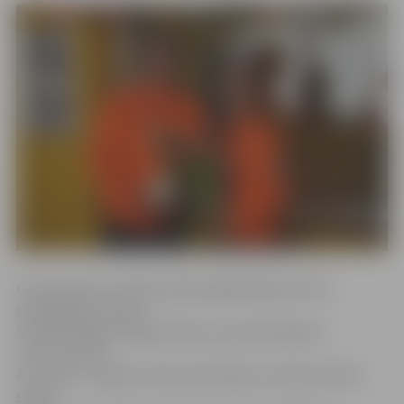
Čempionāta pusfināla spēlē pagājušā gada trešā
spēcīgākā komanda
SK OB/D.Regža A.Regža tikās ar jaunpienācējiem
JKK/I.Rudzīte
A.Zentelis. Jelgavas kluba pārstāvjiem izdevās lielisks
spēles