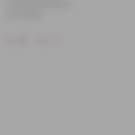
13. TKK/E.Bremane A.Bremanis
Foto: Evita Regža
Drukāt
Dalīties