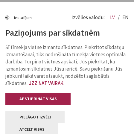
Izvēlies valodu:
LV
EN
Iestatījumi
Paziņojums par sīkdatnēm
Šī tīmekļa vietne izmanto sīkdatnes. Piekrītot sīkdatņu
izmantošanai, tiks nodrošināta tīmekļa vietnes optimāla
darbība. Turpinot vietnes apskati, Jūs piekrītat, ka
izmantosim sīkdatnes Jūsu ierīcē. Savu piekrišanu Jūs
jebkurā laikā varat atsaukt, nodzēšot saglabātās
sīkdatnes.
UZZINĀT VAIRĀK
.
APSTIPRINĀT VISAS
PIELĀGOT IZVĒLI
ATCELT VISAS