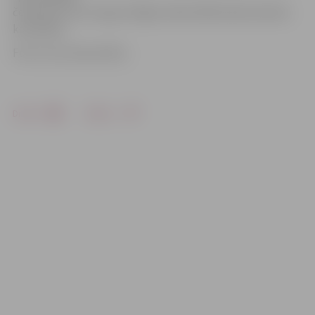
čempiona titulu ieguva Rīgas Valda Zālīša sākumskolas
komandas.
Foto: no A.Luksa arhīva
Drukāt
Dalīties