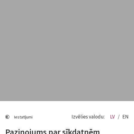
Izvēlies valodu:
LV
EN
Iestatījumi
Paziņojums par sīkdatnēm