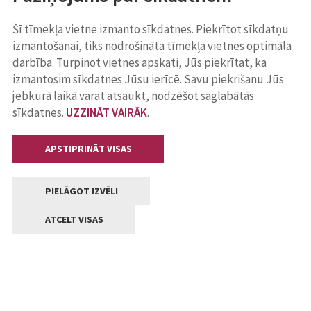
Šī tīmekļa vietne izmanto sīkdatnes. Piekrītot sīkdatņu
izmantošanai, tiks nodrošināta tīmekļa vietnes optimāla
darbība. Turpinot vietnes apskati, Jūs piekrītat, ka
izmantosim sīkdatnes Jūsu ierīcē. Savu piekrišanu Jūs
jebkurā laikā varat atsaukt, nodzēšot saglabātās
sīkdatnes.
UZZINĀT VAIRĀK
.
APSTIPRINĀT VISAS
PIELĀGOT IZVĒLI
ATCELT VISAS