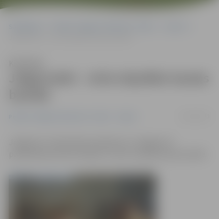
Sākumlapa
Portāla “Jelgavas Vēstnesis” arhīvs
Sports
Jelgavnieki – otrie stiprākie tautas bumbā
Klausīties
Jelgavnieki – otrie stiprākie tautas
bumbā
05/03/2013
Portāla “Jelgavas Vēstnesis” arhīvs
Sports
Jelgavas 5. vidusskolas meitenes un Jelgavas 4.
pamatskolas zēni izcīnījuši 2. vietu Latvijā tautas bumbā.