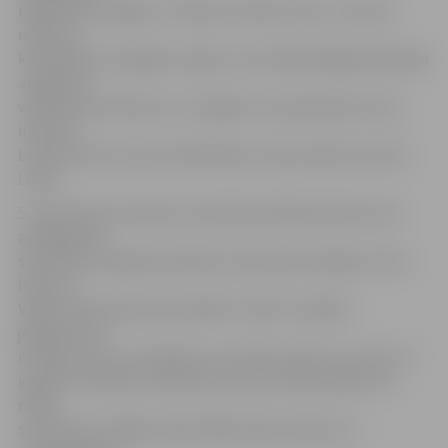
reģioniem deleģēt uz finālu pa divām zēnu un divām
meiteņu
komandām. Zemgales reģionu sacensībās Rīgā pārstāvēja
Jelgavas 5.
vidusskola meitenes un Jelgavas 4. pamatskolas zēni,»
informē
Latvijas Skolu sporta federācijas viceprezidents Andris
Lukss.
5. vidusskolas meiteņu komanda priekšsacīkstēs savā
apakšgrupā
sacentās ar Siguldas pilsētas vidusskolas, Rīgas Franču
liceja un
Valles vidusskolas komandām. Visās trīs spēlēs
jelgavnieces
izcīnīja uzvaru, attiecīgi ar rezultātu 10:9, 9:7 un 16:3, tā
iegūstot tiesības cīnīties par uzvaru fināla spēlē, kur
nācās
sacensties ar Rīgas Valda Zālīša sākumskolas un