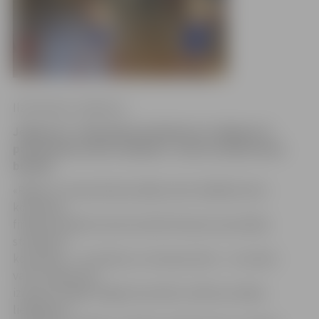
Ilze Knusle-Jankevica
Jelgavas 5. vidusskolas meitenes un Jelgavas 4.
pamatskolas zēni izcīnījuši 2. vietu Latvijā tautas
bumbā.
«Rīgas 15. vidusskolā pulcējās valsts labākās skolu
komandas
finālsacensībās tautas bumbā. Pavisam sacensībās
startēja 19
komandas – 11 meiteņu un astoņas zēnu – no visiem
valsts reģioniem,
izņemot Latgali. Šogad sacensību nolikums atļāva
lielākajiem