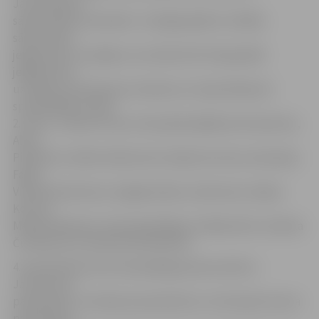
Jaunmārupes
sākumskolas meitenēm. «Līdzīgā spēlē ar V.Zālīša
sākumskolu
jelgavnieces zaudēja ar rezultātu 8:9. Otrajā spēlē
jelgavnieces
uzvarēja Jaunmārupes meitenes un kopvērtējumā
spartakiādē izcīnīja
2. vietu,» stāsta A.Lukss. Komandā spēlēja Anna Daukule,
Alīne
Pinkēviča, Sabīne Adamoviča, Marja Kuzmina, Anastasija
Faļko,
Viktorija Aņisimova, Angeļina Aļina Jankovska, Vasiļisa
Kotova,
Marija Daņiļeviča, Anastasija Bakaja, Valērija Šote, Daniela
Čurkanova un Evelīna Korobočkina.
4. pamatskolas zēni savā apakšgrupā sacentās ar
Jaunlutriņu
pamatskolu, Carnikavas pamatskolu un Ventspils Centra
pamatskolu.