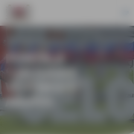
PORTĀLA
“JELGAVAS
VĒSTNESIS”
ARHĪVS