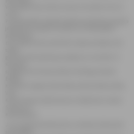
Visās spēlēs tika izcīnītas uzvaras ar rezultātu 17:0, 11:2
un 6:3.
Pusfināla spēlē ar Siguldas pilsētas vidusskolas komandu
jelgavnieki uzvarēja ar rezultātu 11:0. Fināla spēlē 4.
pamatskolas
zēni cīnījās punkts punktā līdz otrajam puslaikam, bet
spēles
galotnē tomēr piedzīvoja zaudējumu ar rezultātu 7:3.
Komandā
spēlēja Artūrs Krūmiņš, Roberts Grīnbergs, Rimants
Eņģelis,
Kristofers Zviņģelis, Miks Peilāns, Matīss Peilāns, Matīss
Vaits,
Kristers Knope, Daniels Gersons, Hardijs Švarcs, Deniss
Samsons un
Kārlis Boldonis.
Jau otro gadu pēc kārtas zēnu un meiteņu konkurencē
spartakiādes