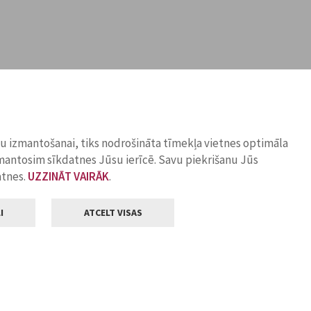
ņu izmantošanai, tiks nodrošināta tīmekļa vietnes optimāla
zmantosim sīkdatnes Jūsu ierīcē. Savu piekrišanu Jūs
atnes.
UZZINĀT VAIRĀK
.
I
ATCELT VISAS
Klientu apkalpošana