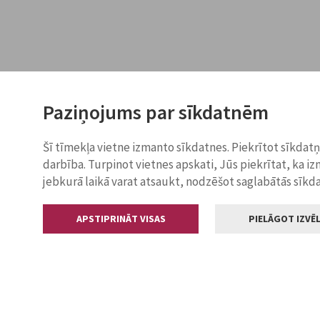
Paziņojums par sīkdatnēm
Šī tīmekļa vietne izmanto sīkdatnes. Piekrītot sīkdat
darbība. Turpinot vietnes apskati, Jūs piekrītat, ka i
jebkurā laikā varat atsaukt, nodzēšot saglabātās sīkd
APSTIPRINĀT VISAS
PIELĀGOT IZVĒL
Kontakti