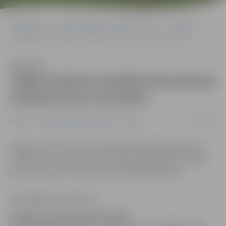
Sākumlapa
Portāla “Jelgavas Vēstnesis” arhīvs
Pilsētā
Jelgavniekiem piedāvā bezmaksas osteoporozes semināru
Klausīties
Jelgavniekiem piedāvā bezmaksas
osteoporozes semināru
26/11/2013
Pilsētā
Portāla “Jelgavas Vēstnesis” arhīvs
Jelgavas Sociālo lietu pārvalde piedāvā jelgavniekiem
trešdien, 27. novembrī, bez maksas apmeklēt semināru
par osteoporozi. Semināram iepriekš jāpiesakās.
www.jelgavasvestnesis.lv
Jelgavas Sociālo lietu pārvalde