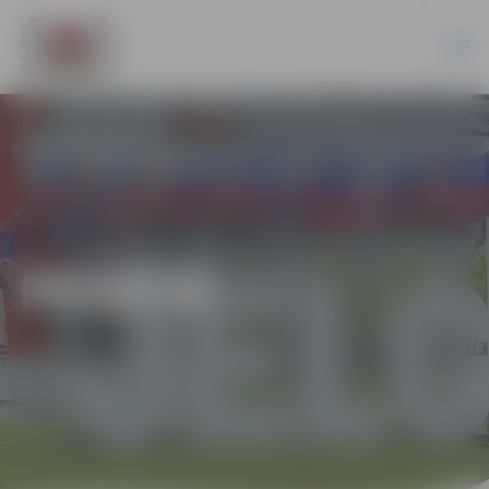
PILSĒTĀ