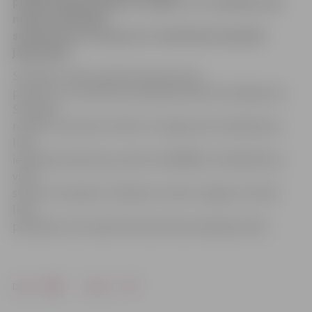
piedāvā jelgavniekiem trešdien, 27. novembrī, bez
maksas apmeklēt
semināru par osteoporozi. Semināram iepriekš
jāpiesakās.
Semināru vadīs Latvijas Osteoporozes
pacientu un invalīdu asociācijas pārstāve Aina Bajaruna.
Seminārs
notiks no pulksten 10 līdz 13. Organizatori dalībniekus
lūdz
iepriekš pieteikties pa tālruni 63048913 vai 63012535, jo
vietu
skaits ir ierobežots. Pasākums notiks Jelgavas Sociālo
lietu
pārvaldes 119. telpā Pulkveža Oskara Kalpaka ielā 9.
Drukāt
Dalīties