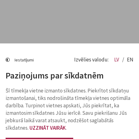
Izvēlies valodu:
LV
EN
Iestatījumi
Paziņojums par sīkdatnēm
Šī tīmekļa vietne izmanto sīkdatnes. Piekrītot sīkdatņu
izmantošanai, tiks nodrošināta tīmekļa vietnes optimāla
darbība. Turpinot vietnes apskati, Jūs piekrītat, ka
izmantosim sīkdatnes Jūsu ierīcē. Savu piekrišanu Jūs
jebkurā laikā varat atsaukt, nodzēšot saglabātās
sīkdatnes.
UZZINĀT VAIRĀK
.