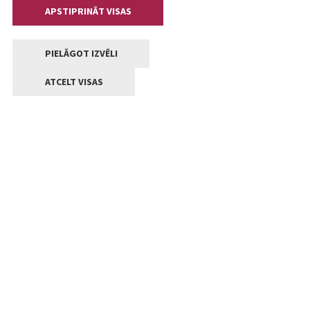
APSTIPRINĀT VISAS
PIELĀGOT IZVĒLI
ATCELT VISAS
Kontakti
Jelgavas valstpilsētas pašvaldība
Lielā iela 11, Jelgava, LV-3001
+371 63005522
pasts@jelgava.lv