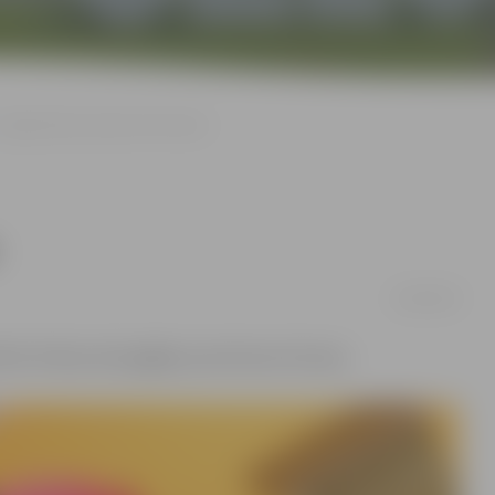
Jelgavniekus iepriecina Sirsniņa
14/02/2016
bu Driksas ielas gājēju posmā nesa Sirsniņa.