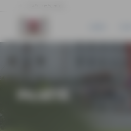
16.4 °C, 3 m/s, 70.9 %
JAUNUMI
PILSĒ
PILSĒTĀ