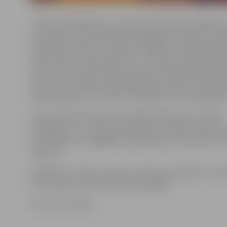
«Driksas ielā bijām jau ap pulksten 10 rītā. Domājām, ka
ir piemērots, jo daudzi steidz iegādāties ziedus un d
otrajām pusītēm un mīļajiem cilvēkiem. Diemžēl šodie
skaists laiks, smidzina lietus, un cilvēku plūsma nebij
liela, tomēr daži izmantoja iespēju nofotografēties ko
Sirsniņu,» portālam www.jelgavasvestnesis.lv stāsta id
ballīšu aģentūras «Tieši tev» īpašniece Kristīne Bogda
Sirsniņa Driksas ielā neuzkavējās pārāk ilgi, jo saņēma
piedāvājumu – kāds puisis palūdza to doties viņam līd
Ozolniekiem, lai sagādātu pārsteigumu draudzenei un
mammai.
K.Bogdane norāda: izmantot Sirsniņas palīdzību, lai p
savus mīļos, var ne tikai Valentīndienā.
Foto: no JV arhīva