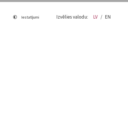
Izvēlies valodu:
LV
EN
Iestatījumi
Lapas karte
Viegli lasīt
Sociālo mediju lietošana