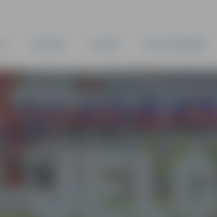
TA
PAŠVALDĪBA
IESTĀDES
KAPITĀLSABIEDRĪBAS