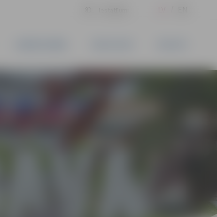
LV
EN
Iestatījumi
UZŅĒMĒJDARBĪBA
PAKALPOJUMI
KONTAKTI