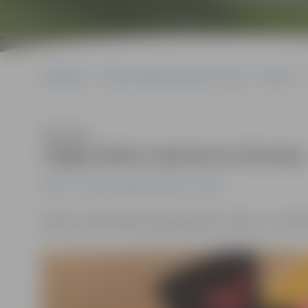
Sākumlapa
Portāla “Jelgavas Vēstnesis” arhīvs
Pilsētā
Klausīties
Jelgavniekus iepriecina Sirsniņa
Pilsētā
Portāla “Jelgavas Vēstnesis” arhīvs
Šodien, Valentīndienā, jelgavniekiem prieku un mīlestī