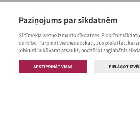
Paziņojums par sīkdatnēm
Šī tīmekļa vietne izmanto sīkdatnes. Piekrītot sīkdat
darbība. Turpinot vietnes apskati, Jūs piekrītat, ka i
jebkurā laikā varat atsaukt, nodzēšot saglabātās sīkd
APSTIPRINĀT VISAS
PIELĀGOT IZVĒL
Kontakti
Jelgavas valstp
Lielā iela 11