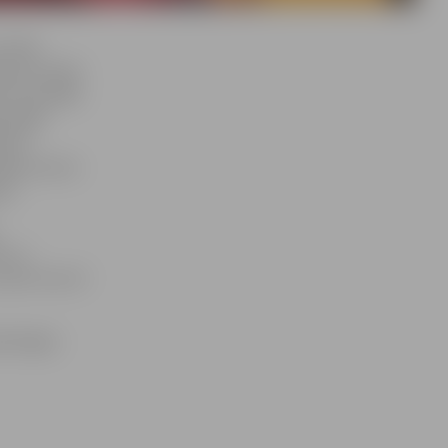
 laiks
āvanas savām
n nav pārāk
a pārāk
pā ar
ejas autore
ne.
z uz
 pēc tam arī
ārsteigtu